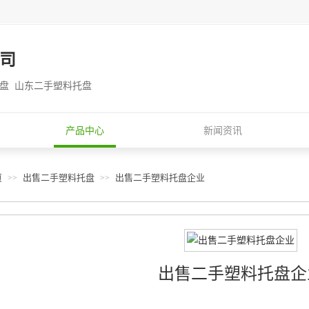
司
托盘 山东二手塑料托盘
产品中心
新闻资讯
页
出售二手塑料托盘
出售二手塑料托盘企业
>>
>>
出售二手塑料托盘企