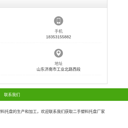
手机
18353155882
地址
山东济南市工业北路西段
联系我们
塑料托盘
的生产和加工，欢迎联系我们获取
二手塑料托盘厂家