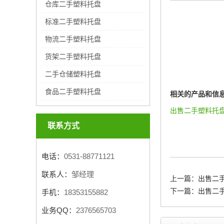
仓库二手塑料托盘
标准二手塑料托盘
物流二手塑料托盘
货架二手塑料托盘
二手仓储塑料托盘
食品二手塑料托盘
相关的产品和信
出售二手塑料托
联系方式
电话：
0531-88771121
联系人：
邹经理
上一篇：
出售二
下一篇：
出售二
手机：
18353155882
业务QQ：
2376565703