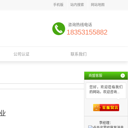
手机版
站内搜索
网站地图
咨询热线电话
18353155882
公司认证
联系我们
商盟客服
>
您好，欢迎莅临我们
的网站，欢迎咨询...
业
李经理：