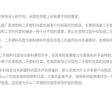
场合上的不同，对其在性能上也有着不同的要求。
厂家收购的二手塑料托盘也是客户比较喜欢的挑选，主要原因是二手塑
收购二手的托盘的确是一种十分不错的选择，那么在收购过程中你知道二手
二手塑料托盘与新料塑料托盘在外观上仍是存在许多差距的，新塑料托
点。
手塑料托盘会比新料要短许多，在其他的载重能力方面差别并不会特别
多客户乐意挑选二手塑料托盘。在我国商场之内现在二手塑料托盘的出售
的肯定没有新塑料托盘生产的质量好，那么究竟为什么许多客户去挑选
用zui少的钱去收购到塑料托盘，只需功能差不多，使用寿命能够维持在
要挑选。这就是为什么二手塑料托盘受商场欢迎的原因。