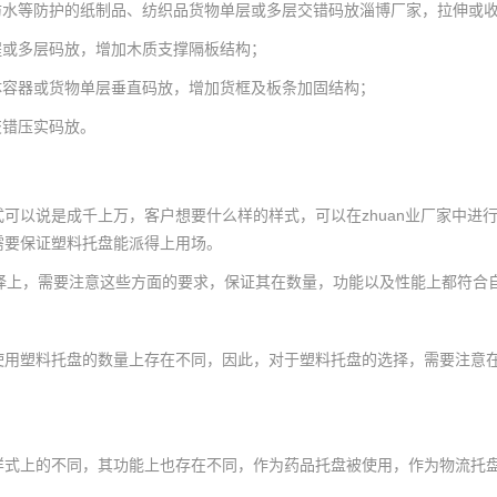
防水等防护的纸制品、纺织品货物单层或多层交错码放
淄博厂家
，拉伸或
程或多层码放，增加木质支撑隔板结构；
柱体容器或货物单层垂直码放，增加货框及板条加固结构；
交错压实码放。
可以说是成千上万，客户想要什么样的样式，可以在zhuan业厂家中进
需要保证塑料托盘能派得上用场。
上，需要注意这些方面的要求，保证其在数量，功能以及性能上都符合
塑料托盘的数量上存在不同，因此，对于塑料托盘的选择，需要注意在数
上的不同，其功能上也存在不同，作为药品托盘被使用，作为物流托盘