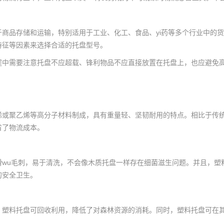
于商品存储和运输，特别适用于工业、化工、食品、yi药等多个行业中的
特征等因素来选择合适的托盘型号。
程中需要注意托盘不应超载、锋利物品不应直接放置在托盘上，也应避免
烯或聚乙烯等高分子材料制成，具有重量轻、坚韧耐用的特点。相比于传
省了物流成本。
滑wu毛刺，易于清洗，不会像木质托盘一样存在细菌滋生问题。并且，塑
的安全卫生。
，塑料托盘可回收利用，降低了对森林资源的消耗。同时，塑料托盘可在