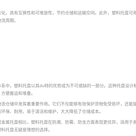
准化，具有互换性和可堆放性，节约仓储和运输空间。此外，塑料托盘可
物流周期。
系中，塑料托盘以其du特的优势成为不可或缺的一部分。这种托盘设计精
，方便搬运和堆叠。
仓储中发挥着重要作用。它们不仅能够有效保护货物免受损坏，还能提高
质环保、耐用，易于清洁和维护，大大降低了仓储成本。
属托盘相比，塑料托盘在防潮、防霉、防虫方面表现更优异，适用于各种
塑料托盘无疑是理想的选择。