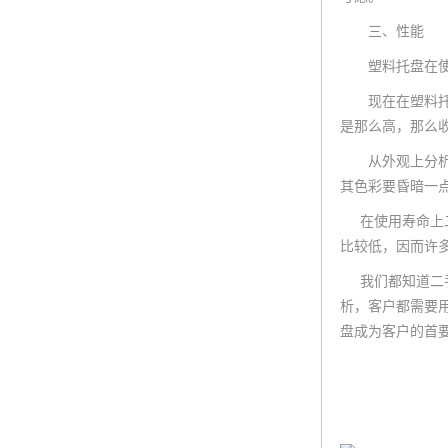
三、性能
塑料托盘在使用
现在在塑料托盘
是那么高，那么
从外观上分析，
其色彩要昏暗一
在使用寿命上二
比较低，因而许
我们都知道二手
析，客户都需要
盘成为客户的首