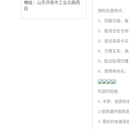
地址：
山东济南市工业北路西
段
塑料托盘特点：
1、四面可插，操
2、既适合在仓
3、适合各类卡
4、方便叉车、
5、配合防滑凹
6、使用寿命长，
托盘的码放
1. 木质、纸
2.纸质或纤维质
3. 密封的金属