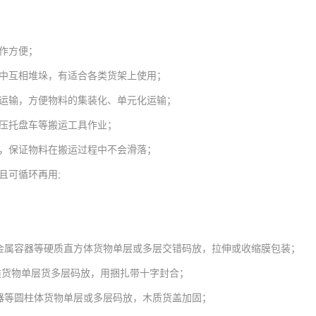
作方便；
库中互相堆垛，有适合各类货架上使用；
车运输，方便物料的集装化、单元化运输；
液压托盘车等搬运工具作业；
槽，保证物料在搬运过程中不会滑落；
且可循环再用;
质和金属容器等硬质直方体货物单层或多层交错码放，拉伸或收缩膜包装；
类货物单层货多层码放，用捆扎带十字封合；
容器等圆柱体货物单层或多层码放，木质货盖加固；