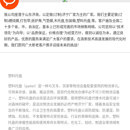
我公司座落于山东济南，以定做(订制)济宁厂家为主的厂家。我们主要定做(订
制)缠绕膜,打包带,纸护角,气垫膜,木托盘,包装箱,塑料托盘,等。客户遍及全国二
十多个省，市，自治区，基本上已形成完善的市场销售网络。公司坚持以“技术
领先”为向导；以“品质保证，价格合理”为经营方针，做到以诚信为本，通过良
好的产品，优质的服务来满足广大客户的要求。在高新技术高速发展的现代化时
期，我们愿同广大新老客户携手迎接未来的挑战！
塑料托盘
塑料托盘（pallet）是一种与叉车、货架等物流设备配套使用的物流单元。
可用来存放、装载、搬运货物，是现代化物流仓储中必不可少的物流设备
之一。塑料托盘的出现是适应环保需要，使用塑料托盘代替木托盘可减少
对森林的破坏；是适应物流业发展的必然产物
济宁厂家
，随着食品安全观
念的不断强化，行业卫生性的高要求，塑料托盘以其防腐蚀、防潮湿、防
锈蚀、抗虫蛀、不发霉等特点受到食品、行业的青睐和追捧。此外，塑料
托盘的承载性能高和使用寿命长等特点，在化工、轻纺、制造业等领域有
着广泛的应用。