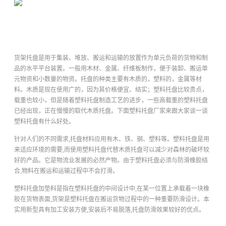
货架托盘是用于集装、堆放、搬运和运输的放置作为单元负荷的货物和制
品的水平平台装置。一般用木材、金属、纤维板制作，便于装卸、搬运单
元物资和小数量的物资。托盘的种类主要有木质的，塑料的，金属等材
料。木质是现在使用广的，因为其价格便宜、结实；塑料托盘比较贵点，
载重也较小，但是随着塑料托盘制造工艺的进步，一些高载重的塑料托盘
已经出现，正在慢慢的取代木质托盘。下面塑料托盘厂家来跟大家谈一谈
塑料托盘有什么好处。
针对人们的不同需求,托盘材料应用有木、铁、钢、塑料等。塑料托盘是用
来适应环境的需要,而使用塑料托盘代替木质托盘可以减少对森林的破坏较
好的产品。它是物流业发展的必然产物。由于塑料托盘必须与防滑橡胶结
合,物料在搬运和运输过程中不会打滑。
塑料托盘加垫料是指在塑料托盘的中间设计中,在某一位置上承载着一块橡
胶在货物表面,货架是塑料托盘在搬运货物过程中的一种重要防滑设计。本
实用新型具有加工安装方便,安装后不易脱落,托盘防滑效果较好的优点。