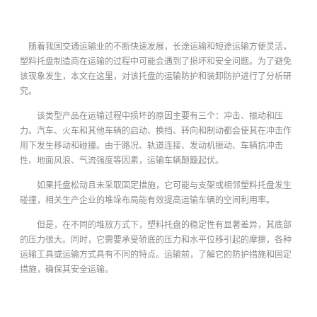
随着我国交通运输业的不断快速发展，长途运输和短途运输方便灵活，
塑料托盘制造商在运输的过程中可能会遇到了损坏和安全问题。为了避免
该现象发生，本文在这里，对该托盘的运输防护和装卸防护进行了分析研
究。
该类型产品在运输过程中损坏的原因主要有三个：冲击、振动和压
力。汽车、火车和其他车辆的启动、换挡、转向和制动都会使其在冲击作
用下发生移动和碰撞。由于路况、轨道连接、发动机振动、车辆抗冲击
性、地面风浪、气流强度等因素，运输车辆颠簸起伏。
如果托盘松动且未采取固定措施，它可能与支架或相邻塑料托盘发生
碰撞，相关生产企业的堆垛布局能有效提高运输车辆的空间利用率。
但是，在不同的堆放方式下，塑料托盘的稳定性有显著差异，其底部
的压力很大。同时，它需要承受轿底的压力和水平位移引起的摩擦，各种
运输工具或运输方式具有不同的特点。运输前，了解它的防护措施和固定
措施，确保其安全运输。