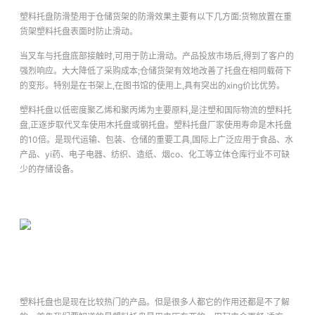
塑料托盘防滑垫用于仓储货架的防滑效果主要有以下几方面:货物放置在重
货架塑料托盘表面时防止滑动。
当叉车与托盘底部接触时,可用于防止滑动。产品投放市场后,得到了客户的
强烈响应。大大降低了采购成本;仓储货架有效地改善了托盘在相同载荷下
的变形。特别是在书架上,在图书馆的使用上,具有突出的xing价比优势。
塑料托盘以低密度聚乙烯和聚丙烯为主要原料,是注塑和国际物流的塑料托
盘,正逐步取代叉车使用木托盘或钢托盘。塑料托盘厂家使用寿命是木托盘
的10倍。是现代运输、包装、仓储的重要工具,国际上广泛应用于食品、水
产品、yi药、电子电器、纺织、造纸、烟co、化工等立体仓库行业不可缺
少的存储设备。
塑料托盘也是现在比较热门的产品。但是很多人都它的作用还都是不了解