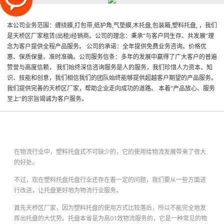
本公司业务范围：缠绕膜,打包带,纸护角,气垫膜,木托盘,包装箱,塑料托盘, ，我们
是天桥区厂家租赁(出租)经销商。公司的理念：秉承“与客户同生存、共发展”理
念为客户提供全程产品服务。 公司的承诺：全年提供免费业务咨询。价格优
惠、保质保量、准时准确。公司服务信条：多年的发展中赢得了广大客户的普遍
赞誉与高度信赖， 我们始终深信咨询服务是人的服务，我们珍惜人力资本、知
识、技能和创意，我们相信我们的团队始终能够提供超越客户期望的产品服务。
我们提供完善的天桥区厂家，帮助企业走向成功的道路。 本着“产品放心、服务
至上”的宗旨竭诚为客户服务。
在物流行业中，塑料托盘式不可缺少的，它的使用给物流发展带来了很大
的好处。
不过，现在
塑料托盘
托盘行业还存在着一定的问题，我们要从一些方面进
行改进，让托盘更好地为物流行业服务。
首先
天桥区厂家
，因为
塑料托盘
的使用方式比较落后，所以不能完全地发
挥出托盘的大优势。托盘本省是为高01效物流服务的，它是一种常见的物