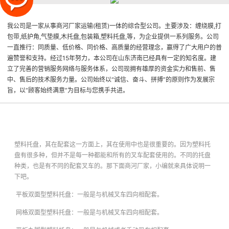
我公司是一家从事商河厂家运输(租赁)一体的综合型公司。主要涉及：缠绕膜,打
包带,纸护角,气垫膜,木托盘,包装箱,塑料托盘,等，为企业提供一系列服务。公司
一直推行：同质量、低价格、同价格、高质量的经营理念，赢得了广大用户的普
遍赞誉和支持。经过15年努力，本公司在山东济南已经具有一定的知名度。建
立了完善的营销服务网络与服务体系，公司现拥有雄厚的资金实力和售前、售
中、售后的技术服务力量。公司始终以“诚信、奋斗、拼搏”的原则作为发展宗
旨，以“顾客始终满意”为目标与您携手共进。
塑料托盘，其在配套这一方面上，其在使用中也是很重要的。因为塑料托
盘有很多种，但并不是每一种都能和所有的叉车配套使用的。不同的托盘
种类，也是有不同的配套叉车的。那下面
商河厂家
，小编就来具体说明一
下吧。
平板双面型塑料托盘：一般是与机械叉车四向相配套。
网格双面型塑料托盘：一般是与机械叉车四向相配套。