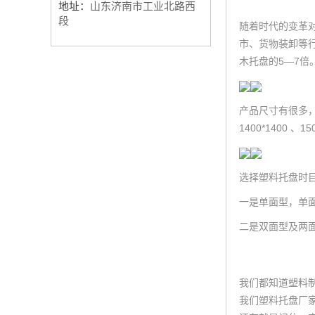
地址：
山东济南市工业北路西
段
随着时代的变革
市、货物装卸等
木托盘的5—7
产品尺寸有很多，常见尺
1400*1400 、1
选择塑料托盘时
一是单面型，单
二是双面型及两
我们都知道塑料
我们塑料托盘厂