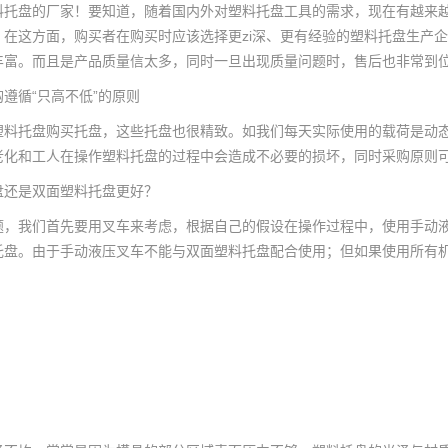
料托盘的厂家！要知道，随着国内外对塑料托盘工具的需求，现在有越来
，在这方面，购买者在购买时应该选择更zi深、更有经验的塑料托盘生产
丰富。而且是产品质量信太多，同时一旦出现质量问题时，售后也非常到
遵循“只高不低”的原则
塑料托盘购买托盘，这些托盘也很精致。如我们每天实际使用的载荷是动态
老化和工人在操作塑料托盘的过程中会造成不必要的损坏，同时采购原则
盘还是双面塑料托盘更好？
题，我们首先要用叉车来考虑，根据自己的假设在操作过程中，使用手动
托盘。由于手动液压叉车不能与双面塑料托盘配合使用；但如果使用所有