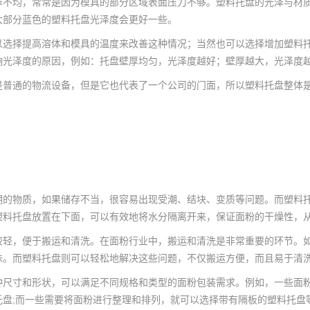
泽不均，常常是因为模具的部分区域表面压力不够。塑料托盘的光泽与材
大部分蓝色的塑料托盘光泽度会更好一些。
以选择提高溶体和模具的温度来改善这种情况；当然也可以选择增加塑料
响光泽度的原因，例如：托盘壁厚均匀，光泽度越好；壁厚越大，光泽度
是普通的物流设备，但是它也代表了一个公司的门面，所以塑料托盘整体
潮的物质，如果储存不当，很容易出现受潮、结块、变质等问题。而塑料
塑料托盘放置在下面，可以有效地将水分隔离开来，保证面粉的干燥性，
较轻，便于搬运和清洗。在面粉行业中，搬运和清洗是非常重要的环节。
味。而塑料托盘则可以轻松地解决这些问题，不仅搬运方便，而且易于清
种尺寸和形状，可以满足不同规格和类型的面粉包装需求。例如，一些面
托盘;而一些需要将面粉进行整理和排列，就可以选择带有隔板的塑料托盘