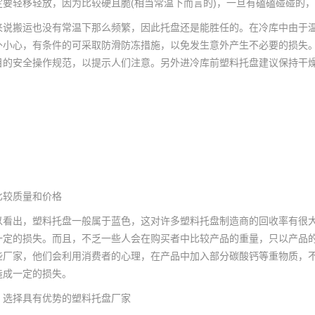
定要轻移轻放，因为比较硬且脆(相当常温下而言的)，一旦有磕磕碰碰的
来说搬运也没有常温下那么频繁，因此托盘还是能胜任的。在冷库中由于
外小心，有条件的可采取防滑防冻措施，以免发生意外产生不必要的损失
目的安全操作规范，以提示人们注意。另外进冷库前塑料托盘建议保持干
比较质量和价格
以看出，塑料托盘一般属于蓝色，这对许多塑料托盘制造商的回收率有很大
一定的损失。而且，不乏一些人会在购买者中比较产品的重量，只以产品
些厂家，他们会利用消费者的心理，在产品中加入部分碳酸钙等重物质，
造成一定的损失。
，选择具有优势的塑料托盘厂家