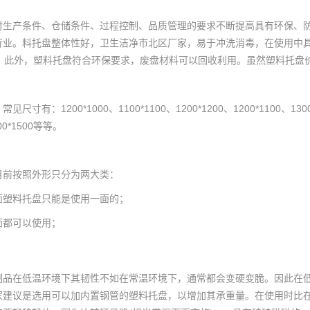
对生产条件、仓储条件、过程控制、品质管理的要求不断提高具有环保、
行业。料托盘整体性好，卫生洁净
市北区厂家
，易于冲洗消毒，在使用中
倍。此外，塑料托盘符合环保要求，废盘材料可以回收利用。虽然塑料托盘
寸有：1200*1000、1100*1100、1200*1200、1200*1100、1300*1
500*1500等等。
目前按照外形只分为两大类：
面塑料托盘只能是使用一面的；
面都可以使用；
制品在低温环境下其韧性不如在常温环境下，通常都会变硬变脆。因此在
家建议是选用可以加内置钢管的塑料托盘，以增加其承重量。在使用时比在