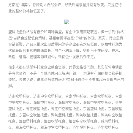
方都在“博弈”。你降别人自然会降，导致后需求量并没有改变，只是把行
业的整体价格拉低罢了。
塑料托盘
价格战有低价和两种类型，有企业采用策略取胜，但一讲到“价格
战”自然会想起低价策略，甚至会觉得这是“价格”的体现。其实，行业里资
金链断裂、产品大批次出现质量问题等企业都喜欢玩低价，以牺牲利润为
代价获取营业额的快速增长。当企业利润下降，则相当于在研发、技术、
改造、营销、管理等领域减少，致使企业发展后劲不足。
很多人都在谈
塑料托盘
企业整合资源、跨界思维等问题，其实任何事情都
是有代价的，不是一个低价就可以解决问题，一切没有利润的整合都是扯
淡的。换句话说，谁愿意陪你白玩呢?塑料托盘企业不要搬起石头砸自己的
脚。
济南吹塑托盘，济南中空吹塑托盘，青岛塑料托盘，青岛吹塑托盘，青岛
中空吹塑托盘，淄博塑料托盘，淄博吹塑托盘，淄博中空吹塑托盘，枣庄
塑料托盘，枣庄吹塑托盘，枣庄中空吹塑托盘，东营塑料托盘，东营吹塑
托盘，东营中空吹塑托盘，潍坊塑料托盘，潍坊吹塑托盘，潍坊中空吹塑
托盘，烟台塑料托盘，烟台吹塑托盘，烟台中空吹塑托盘，威海塑料托
盘，威海吹塑托盘，威海中空吹塑托盘，济宁塑料托盘，济宁吹塑托盘