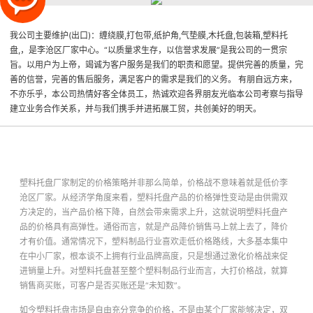
我公司主要维护(出口)：缠绕膜,打包带,纸护角,气垫膜,木托盘,包装箱,塑料托
盘,，是李沧区厂家中心。“以质量求生存，以信誉求发展”是我公司的一贯宗
旨。以用户为上帝，竭诚为客户服务是我们的职责和愿望。提供完善的质量，完
善的信誉，完善的售后服务，满足客户的需求是我们的义务。 有朋自远方来，
不亦乐乎，本公司热情好客全体员工，热诚欢迎各界朋友光临本公司考察与指导
建立业务合作关系，并与我们携手并进拓展工贸，共创美好的明天。
塑料托盘
厂家制定的价格策略并非那么简单，价格战不意味着就是低价
李
沧区厂家
。从经济学角度来看，
塑料托盘
产品的价格弹性变动是由供需双
方决定的，当产品价格下降，自然会带来需求上升，这就说明
塑料托盘
产
品的价格具有高弹性。通俗而言，就是产品降价销售马上就上去了，降价
才有价值。通常情况下，塑料制品行业喜欢走低价格路线，大多基本集中
在中小厂家，根本谈不上拥有行业品牌高度，只是想通过激化价格战来促
进销量上升。对
塑料托盘
甚至整个塑料制品行业而言，大打价格战，就算
销售商买账，可客户是否买账还是“未知数”。
如今
塑料托盘
市场是自由充分竞争的价格，不是由某个厂家能够决定，双