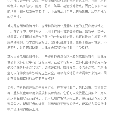
塑料托盘是一种广泛应用于物流和仓储行业的物料搬运工具。它由塑料材
料制成，具有轻巧、耐用、防水、防霉、易清洗等特点，因此在很多不同
的场景下都可以发挥重要作用。下面将从几个常见的场景来介绍塑料托盘
的适用性。
首先是仓储和物流行业。仓储和物流行业是塑料托盘的主要应用领域之
一。在仓库中，塑料托盘可以用于存储和堆放各种物品，如箱子、袋子、
纸箱等。它们可以被用作货架上的一种临时支架，也可以堆放在地面上组
成某种结构。与木质托盘相比，塑料托盘更轻便，更易于搬运和堆放，不
易变形，并且可以防潮，因此在仓储和物流行业中广受欢迎。
其次是食品和饮料行业。由于塑料托盘具有防水和耐高温的特性，因此在
食品和饮料行业中有广泛的应用。在这个行业中，塑料托盘可以被用来存
储和运输各种食品和饮料，如瓶装饮料、罐装食品、冷冻食品等。塑料托
盘可以保持食品和饮料的卫生安全，可以有效地防止泄漏和外来污染，因
此在食品和饮料行业中非常受欢迎。
另外，塑料托盘还适用于零售行业。在零售行业中，包括超市、百货商店
等，塑料托盘可以用来摆放和展示商品。它们可以被放置在货架上，用来
组织商品和展示商品特点，也可以用作货物运输工具，将商品从仓库运送
到零售店。塑料托盘的轻便、耐用和易于清洗的特点，使其成为零售行业
中广泛使用的搬运工具。