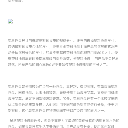
保险周转。
塑料托盘尺寸的选取要搬运设施的规格分寸。正当的选择塑料托盘尺寸，
应选择搬运设施合适的尺寸，还要考虑塑料托盘上面产品的摆放形式及产
品全体摆放好后的尺寸，尽量不要超过塑料托盘面积应用率80%之上。使
得塑料托盘周转时能提高周转的保险系数，使塑料托盘上 的产品不会轻易
跌落，所载产品的圆心高低0好不要超过塑料托盘幅度的三分之二。
塑料托盘是使用较为广泛的一种托盘，其轻巧，造型多样，有单双面塑料
托盘、网格托盘、九脚托盘等等，既能使用手动液压叉车，又能使用机械
液压叉车，满足不同货物装卸要求。另外，塑料托盘还有一个比较突出的
优点就是色彩丰富多样，人们可利用不同的颜色对货物进行分类，便于识
别搬运，这也是塑料托盘在物流运输中得以广泛应用的原因之一。
虽然塑料托盘颜色多，但是不需要为了单纯的美观好看而选用五颜六色的
托盘，如果只是日常生活中普通使用，且产品没有分类，使用蓝色就可