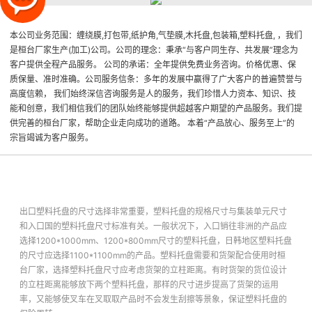
本公司业务范围：缠绕膜,打包带,纸护角,气垫膜,木托盘,包装箱,塑料托盘, ，我们
是桓台厂家生产(加工)公司。公司的理念：秉承“与客户同生存、共发展”理念为
客户提供全程产品服务。 公司的承诺：全年提供免费业务咨询。价格优惠、保
质保量、准时准确。公司服务信条：多年的发展中赢得了广大客户的普遍赞誉与
高度信赖， 我们始终深信咨询服务是人的服务，我们珍惜人力资本、知识、技
能和创意，我们相信我们的团队始终能够提供超越客户期望的产品服务。我们提
供完善的桓台厂家，帮助企业走向成功的道路。 本着“产品放心、服务至上”的
宗旨竭诚为客户服务。
出口塑料托盘的尺寸选择非常重要，塑料托盘的规格尺寸与集装单元尺寸
和入口国的塑料托盘尺寸标准有关。一般状况下，入口销往非洲的产品应
选择1200*1000mm、1200*800mm尺寸的塑料托盘，日韩地区塑料托盘
的尺寸应选择1100*1100mm的产品。塑料托盘需要和货架配合使用时
桓
台厂家
，选择塑料托盘尺寸应考虑货架的立柱距离。有时货架的货位设计
的立柱距离能够放下两个塑料托盘，那样的尺寸进步提高了货架的运用
率，又能够使叉车在叉取取产品时不会发生刮擦等景象，保证塑料托盘的