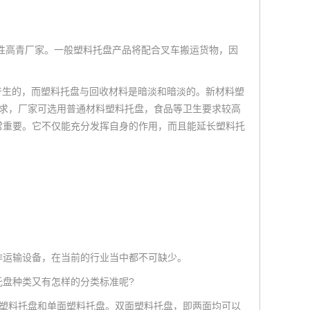
性
高青厂家
。一般塑料托盘产品将配合叉车搬运货物，因
。
产生的，而塑料托盘与回收材料是暗淡和暗淡的。新材料塑
殊要求，厂家可选用普通材料塑料托盘，食品等卫生要求较高
常重要。它不仅能充分发挥自身的作用，而且能延长塑料托
作运输设备，在当前的行业当中都不可缺少。
盘种类又有怎样的分类标准呢?
塑料托盘和单面塑料托盘。双面塑料托盘，即两面均可以