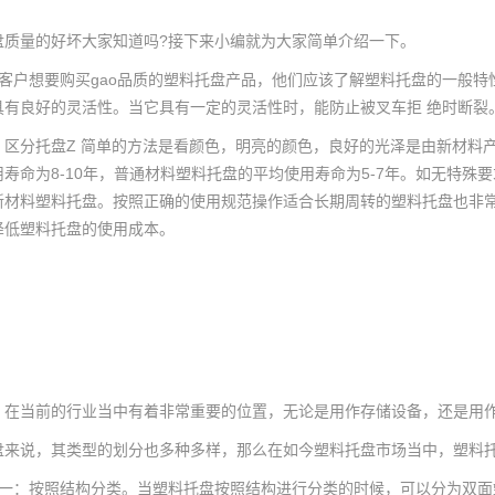
盘质量的好坏大家知道吗?接下来小编就为大家简单介绍一下。
客户想要购买gao品质的塑料托盘产品，他们应该了解塑料托盘的一般特
具有良好的灵活性。当它具有一定的灵活性时，能防止被叉车拒 绝时断裂
：区分托盘Z 简单的方法是看颜色，明亮的颜色，良好的光泽是由新材料
寿命为8-10年，普通材料塑料托盘的平均使用寿命为5-7年。如无特
新材料塑料托盘。按照正确的使用规范操作适合长期周转的塑料托盘也非
降低塑料托盘的使用成本。
，在当前的行业当中有着非常重要的位置，无论是用作存储设备，还是用
说，其类型的划分也多种多样，那么在如今塑料托盘市场当中，塑料托
：按照结构分类。当塑料托盘按照结构进行分类的时候，可以分为双面