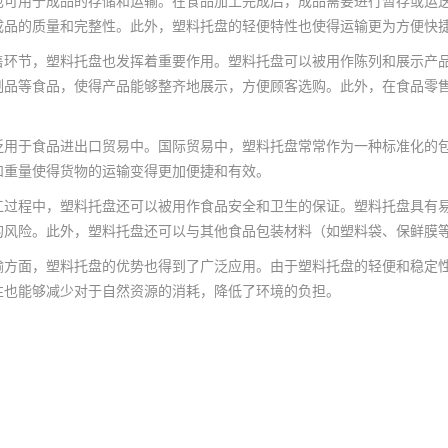
也可用于成品的存储和运输。在食品加工完成后，成品需要进行暂存或运
成品的质量和完整性。此外，塑料托盘的轻便特性也使得运输更为方便快
售环节，塑料托盘也发挥着重要作用。塑料托盘可以被用作陈列和展示产
制品等食品，使得产品能够整齐地展示，方便顾客选购。此外，在食品零
泛用于食品进出口贸易中。国际贸易中，塑料托盘常常作为一种标准化的
和重量使得货物的运输变得更加便捷和有效。
工过程中，塑料托盘还可以被用作食品安全和卫生的保证。塑料托盘具有
的风险。此外，塑料托盘还可以与其他食品包装材料（如塑料袋、保鲜膜
输方面，塑料托盘的优势也得到了广泛应用。由于塑料托盘的轻便和稳定
性也能够减少对于自然资源的消耗，降低了环境的负担。