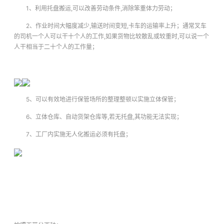
1、利用托盘搬运,可以改善劳动条件,消除笨重体力劳动；
2、作业时间大幅度减少,输送时间变短,卡车的运输率上升；通常叉车
的司机一个人可以干十个人的工作,如果货物比较散乱或较重时,可以说一个
人干相当于二十个人的工作量；
5、可以有效地进行保管场所的整理整顿以实施立体保管；
6、立体仓库、自动货架仓库等,若无托盘,其功能无法实现；
7、工厂内实施无人化搬运必须有托盘；