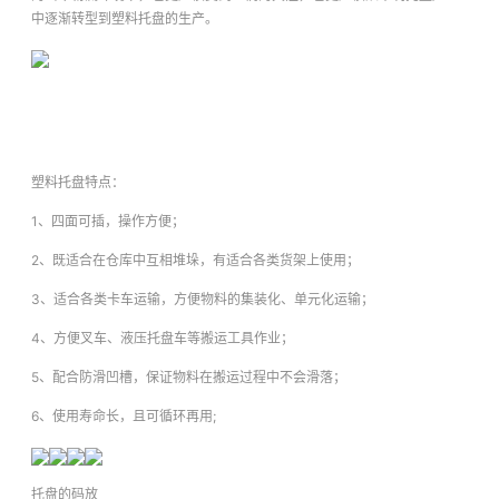
中逐渐转型到塑料托盘的生产。
塑料托盘特点：
1、四面可插，操作方便；
2、既适合在仓库中互相堆垛，有适合各类货架上使用；
3、适合各类卡车运输，方便物料的集装化、单元化运输；
4、方便叉车、液压托盘车等搬运工具作业；
5、配合防滑凹槽，保证物料在搬运过程中不会滑落；
6、使用寿命长，且可循环再用;
托盘的码放