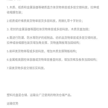
1. 木质、纸质和金属容器等硬质直方体货物单层或多层交错码放，拉伸或
收缩膜包装；
2.纸质或纤维质类货物单层货多层码放，用捆扎带十字封合；
3. 密封的金属容器等圆柱体货物单层或多层码放，木质货盖加固；
4.需进行防潮、防水等防护的纸制品、纺织品货物单层或多层交错码放，
拉伸或收缩膜包装货增加角支撑，货物盖隔板等加固结构；
5.易碎类货物单程或多层码放，增加木质支撑隔板结构；
6.金属瓶类圆柱体容器或货物单层垂直码放，增加货框及板条加固结构；
7.袋类货物多层交错压实码放。
塑料托盘是仓储、运输业广泛使用的物流仓储产品。
运输优势