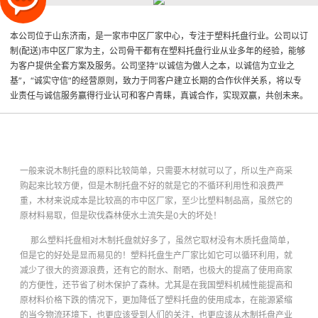
本公司位于山东济南，是一家市中区厂家中心，专注于塑料托盘行业。公司以订
制(配送)市中区厂家为主，公司骨干都有在塑料托盘行业从业多年的经验，能够
为客户提供全套方案及服务。公司坚持“以诚信为做人之本，以诚信为立业之
基”，“诚实守信”的经营原则，致力于同客户建立长期的合作伙伴关系，将以专
业责任与诚信服务赢得行业认可和客户青睐，真诚合作，实现双赢，共创未来。
一般来说木制托盘的原料比较简单，只需要木材就可以了，所以生产商采
购起来比较方便，但是木制托盘不好的就是它的不循环利用性和浪费严
重，木材来说成本是比较高的
市中区厂家
，至少比塑料制品高，虽然它的
原材料易取，但是砍伐森林使水土流失是0大的坏处！
那么塑料托盘相对木制托盘就好多了，虽然它取材没有木质托盘简单，
但是它的好处是显而易见的！塑料托盘生产厂家
比如它可以循环利用，就
减少了很大的资源浪费，还有它的耐水、耐晒，也极大的提高了使用商家
的方便性，还节省了树木保护了森林。尤其是在我国塑料机械性能提高和
原材料价格下跌的情况下，更加降低了塑料托盘的使用成本，在能源紧缩
的当今物流环境下，也更应该受到人们的关注，也更应该从木制托盘产业