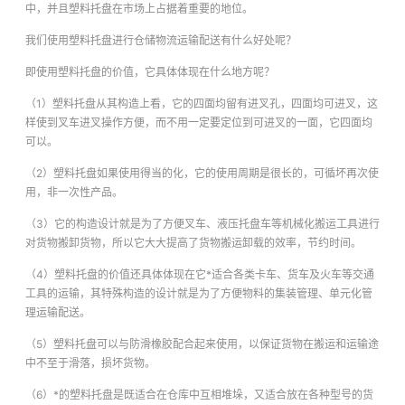
中，并且塑料托盘在市场上占据着重要的地位。
我们使用塑料托盘进行仓储物流运输配送有什么好处呢？
即使用塑料托盘的价值，它具体体现在什么地方呢？
（1）塑料托盘从其构造上看，它的四面均留有进叉孔，四面均可进叉，这
样使到叉车进叉操作方便，而不用一定要定位到可进叉的一面，它四面均
可以。
（2）塑料托盘如果使用得当的化，它的使用周期是很长的，可循坏再次使
用，非一次性产品。
（3）它的构造设计就是为了方便叉车、液压托盘车等机械化搬运工具进行
对货物搬卸货物，所以它大大提高了货物搬运卸载的效率，节约时间。
（4）塑料托盘的价值还具体体现在它*适合各类卡车、货车及火车等交通
工具的运输，其特殊构造的设计就是为了方便物料的集装管理、单元化管
理运输配送。
（5）塑料托盘可以与防滑橡胶配合起来使用，以保证货物在搬运和运输途
中不至于滑落，损坏货物。
（6）*的塑料托盘是既适合在仓库中互相堆垛，又适合放在各种型号的货