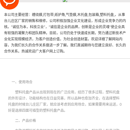
本公司主要经营：缠绕膜,打包带,纸护角,气垫膜,木托盘,包装箱,塑料托盘,，从事
台儿庄区厂家的销售和维修，公司积极加强企业文化建设，形成企业竞争力的内
核。“诚信为本，科技立业”，“诚信是企业的品牌，创新是企业的灵魂”使企业具
有较强的凝聚力和团队精神。目前，公司仍处于快速成长期，努力通过新技术产
业化实现规模经济，为客户创造价值，为社会创造财富。欢迎详细了解网站内
容，为我们长久的合作关系做进一步了解。我们真诚期待与您建立良好、长久的
合作关系。热诚欢迎广大客户网上订购。
一、使用场合
塑料托盘产品从出现到现在的广泛应用，经历了很多过程，塑料托盘
的外形设计、功能结构也在日益完善，所以品种也愈加齐全，在选择塑料
托盘的时候
台儿庄区厂家
，就应该考虑到应用场合，如果需要用来运送，0
好是选择四面可插型的塑料托盘产品。
二、产品价格