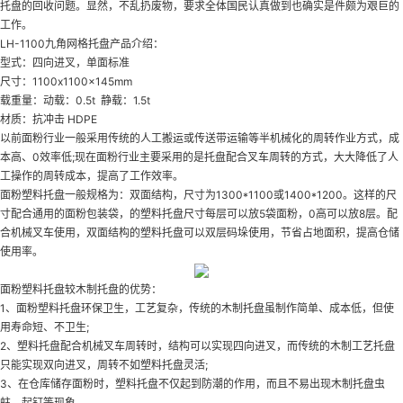
托盘的回收问题。显然，不乱扔废物，要求全体国民认真做到也确实是件颇为艰巨的
工作。
LH-1100九角网格托盘产品介绍：
型式：四向进叉，单面标准
尺寸：1100x1100x145mm
载重量：动载：0.5t 静载：1.5t
材质：抗冲击 HDPE
以前面粉行业一般采用传统的人工搬运或传送带运输等半机械化的周转作业方式，成
本高、0效率低;现在面粉行业主要采用的是托盘配合叉车周转的方式，大大降低了人
工操作的周转成本，提高了工作效率。
面粉塑料托盘一般规格为：双面结构，尺寸为1300*1100或1400*1200。这样的尺
寸配合通用的面粉包装袋，的塑料托盘尺寸每层可以放5袋面粉，0高可以放8层。配
合机械叉车使用，双面结构的塑料托盘可以双层码垛使用，节省占地面积，提高仓储
使用率。
面粉塑料托盘较木制托盘的优势：
1、面粉塑料托盘环保卫生，工艺复杂，传统的木制托盘虽制作简单、成本低，但使
用寿命短、不卫生;
2、塑料托盘配合机械叉车周转时，结构可以实现四向进叉，而传统的木制工艺托盘
只能实现双向进叉，周转不如塑料托盘灵活;
3、在仓库储存面粉时，塑料托盘不仅起到防潮的作用，而且不易出现木制托盘虫
蛀、起钉等现象。