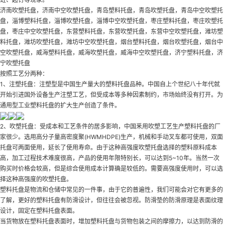
济南吹塑托盘，济南中空吹塑托盘，青岛塑料托盘，青岛吹塑托盘，青岛中空吹塑托
盘，淄博塑料托盘，淄博吹塑托盘，淄博中空吹塑托盘，枣庄塑料托盘，枣庄吹塑托
盘，枣庄中空吹塑托盘，东营塑料托盘，东营吹塑托盘，东营中空吹塑托盘，潍坊塑
料托盘，潍坊吹塑托盘，潍坊中空吹塑托盘，烟台塑料托盘，烟台吹塑托盘，烟台中
空吹塑托盘，威海塑料托盘，威海吹塑托盘，威海中空吹塑托盘，济宁塑料托盘，济
宁吹塑托盘
按照工艺分两种：
1、注塑托盘：注塑型是中国生产量大的塑料托盘品种。中国自上个世纪八十年代就
开始引进国外设备生产注塑工艺，但受成本等多种因素制约，市场始终没有打开。为
通用型工业塑料托盘的扩大生产创造了条件。
2、吹塑托盘：受成本和工艺条件的居多影响，中国釆用吹塑工艺生产塑料托盘的厂
家很少。选用高分子量高密度聚(HWMHDPE)生产，机械和手动叉车都可使用，双面
托盘可两面使用，延长了使用寿命。由于这种高强度吹塑托盘选择的塑料原料成本
高，加工过程技术难度很高，产品的使用年限特别长，可以达到5~10年。当然一次
购买时价格会较高，但是综合使用成本计算确是较低的。需要高强度使用时，可以选
择这种高强度的吹塑托盘。
塑料托盘是物流和仓储中常见的一件事，由于它的普遍性，我们可能会对它有更多的
了解，更好的塑料托盘有防滑设计，但往往会被忽视。防滑垫的防滑原理是表面纹理
设计，固定在塑料托盘表面。
当货物放在塑料托盘表面时，增加塑料托盘与货物包装之间的摩擦力，以达到防滑的