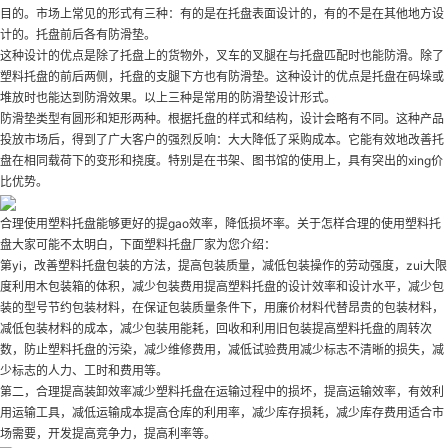
目的。市场上常见的形式有三种：有的是在托盘表面设计的，有的不是在其他地方设
计的。托盘前后各有防滑垫。
这种设计的优点是除了托盘上的货物外，叉车的叉腿在与托盘匹配时也能防滑。除了
塑料托盘的前后两侧，托盘的支腿下方也有防滑垫。这种设计的优点是托盘在码垛或
堆放时也能达到防滑效果。以上三种是常用的防滑垫设计形式。
防滑垫类型有圆形和矩形两种。根据托盘的样式和结构，设计会略有不同。这种产品
投放市场后，得到了广大客户的强烈反响：大大降低了采购成本。它能有效地改善托
盘在相同载荷下的变形和挠度。特别是在书架、图书馆的使用上，具有突出的xing价
比优势。
合理使用塑料托盘能够更好的提gao效率，降低损坏率。关于怎样合理的使用塑料托
盘大家可能不太明白，下面塑料托盘厂家为您介绍：
第yi，改善塑料托盘包装的方法，提高包装质量，减低包装操作的劳动强度，zui大限
度利用木包装箱的体积，减少包装费用提高塑料托盘的设计效率和设计水平，减少包
装的型号节约包装材料，在保证包装质量条件下，用廉价材料代替昂贵的包装材料，
减低包装材料的成本，减少包装用能耗，回收和利用旧包装提高塑料托盘的周转次
数，防止塑料托盘的污染，减少维修费用，减低试验费用减少标志不清晰的损失，减
少标志的人力、工时和费用等。
第二，合理提高装卸效率减少塑料托盘在运输过程中的损坏，提高运输效率，有效利
用运输工具，减低运输成本提高仓库的利用率，减少库存损耗，减少库存费用适合市
场需要，开发提高竞争力，提高利率等。