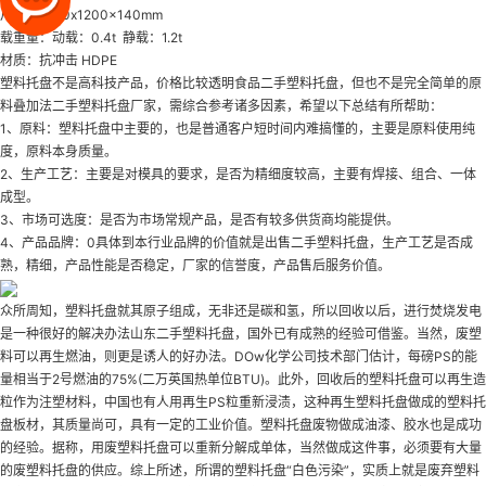
尺寸：1200x1200x140mm
载重量：动载：0.4t 静载：1.2t
材质：抗冲击 HDPE
塑料托盘不是高科技产品，价格比较透明
食品二手塑料托盘
，但也不是完全简单的原
料叠加法
二手塑料托盘厂家
，需综合参考诸多因素，希望以下总结有所帮助：
1、原料：塑料托盘中主要的，也是普通客户短时间内难搞懂的，主要是原料使用纯
度，原料本身质量。
2、生产工艺：主要是对模具的要求，是否为精细度较高，主要有焊接、组合、一体
成型。
3、市场可选度：是否为市场常规产品，是否有较多供货商均能提供。
4、产品品牌：0具体到本行业品牌的价值就是
出售二手塑料托盘
，生产工艺是否成
熟，精细，产品性能是否稳定，厂家的信誉度，产品售后服务价值。
众所周知，塑料托盘就其原子组成，无非还是碳和氢，所以回收以后，进行焚烧发电
是一种很好的解决办法
山东二手塑料托盘
，国外已有成熟的经验可借鉴。当然，废塑
料可以再生燃油，则更是诱人的好办法。DOw化学公司技术部门估计，每磅PS的能
量相当于2号燃油的75%(二万英国热单位BTU)。此外，回收后的塑料托盘可以再生造
粒作为注塑材料，中国也有人用再生PS粒重新浸渍，这种再生塑料托盘做成的塑料托
盘板材，其质量尚可，具有一定的工业价值。塑料托盘废物做成油漆、胶水也是成功
的经验。据称，用废塑料托盘可以重新分解成单体，当然做成这件事，必须要有大量
的废塑料托盘的供应。综上所述，所谓的塑料托盘“白色污染”，实质上就是废弃塑料