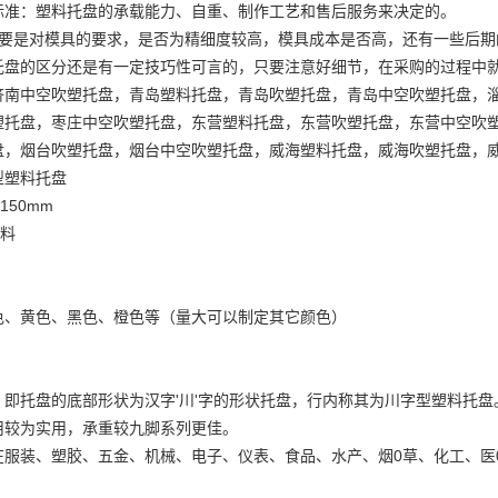
标准：塑料托盘的承载能力、自重、制作工艺和售后服务来决定的。
主要是对模具的要求，是否为精细度较高，模具成本是否高，还有一些后期
托盘的区分还是有一定技巧性可言的，只要注意好细节，在采购的过程中
济南中空吹塑托盘，青岛塑料托盘，青岛吹塑托盘，青岛中空吹塑托盘，
塑托盘，枣庄中空吹塑托盘，东营塑料托盘，东营吹塑托盘，东营中空吹
盘，烟台吹塑托盘，烟台中空吹塑托盘，威海塑料托盘，威海吹塑托盘，
型塑料托盘
*150mm
新料
色、黄色、黑色、橙色等（量大可以制定其它颜色）
，即托盘的底部形状为汉字'川'字的形状托盘，行内称其为川字型塑料托
用较为实用，承重较九脚系列更佳。
在服装、塑胶、五金、机械、电子、仪表、食品、水产、烟0草、化工、医