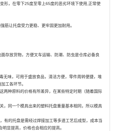
形，在零下25度至零上65度的恶劣环境下使用,正常使
加强筋让托盘受力更稳、更牢固更加耐用。
地面存放货物，方便叉车运输、防潮、防虫是仓库必备良
0毒无味，可用于盛放食品，清洁方便，零件周转便捷，堆
通加工各环节。
。这两种原料的价格有所差异，在某些特定时期（随着国际
相关，同一个模具出来的塑料托盘重量基本相同，所以模具
工，有的托盘是需经过焊接加工等多道工艺后成型，成本当
也会明显提高，价格也会相应的提高。