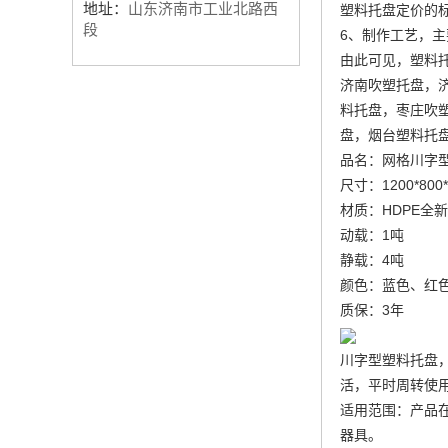
地址：
山东济南市工业北路西
塑料托盘定价的
段
6、制作工艺，
由此可见，塑料
济南吹塑托盘，
料托盘，枣庄吹
盘，烟台塑料托
品名：网格川字
尺寸：1200*800
材质：HDPE全
动载：1吨
静载：4吨
颜色：蓝色、红
质保：3年
川字型塑料托盘
活，平时周转使
适用范围：产品
器具。