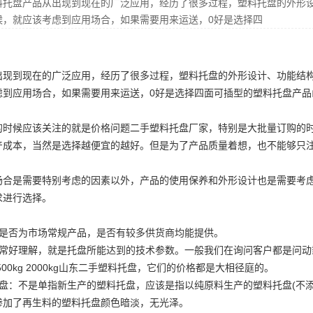
料托盘产品从出现到现在的广泛应用，经历了很多过程，塑料托盘的外形
候，就应该考虑到应用场合，如果需要用来运送，0好是选择四
出现到现在的广泛应用，经历了很多过程，塑料托盘的外形设计、功能结
虑到应用场合，如果需要用来运送，0好是选择四面可插型的塑料托盘产品
的时候应该关注的就是价格问题
二手塑料托盘厂家
，特别是大批量订购的
产成本，当然是选择越便宜的越好。但是为了产品质量着想，也不能够只
场合是需要特别考虑的因素以外，产品的使用保养和外形设计也是需要考
求进行选择。
，是否为市场常规产品，是否有较多供货商均能提供。
非常好理解，就是托盘所能达到的技术参数。一般我们在询问客户都是问动
500kg 2000kg
山东二手塑料托盘
，它们的价格都是大相径庭的。
托盘：不是单指新生产的塑料托盘，应该是指以纯原料生产的塑料托盘(不
掺加了再生料的塑料托盘颜色暗淡，无光泽。