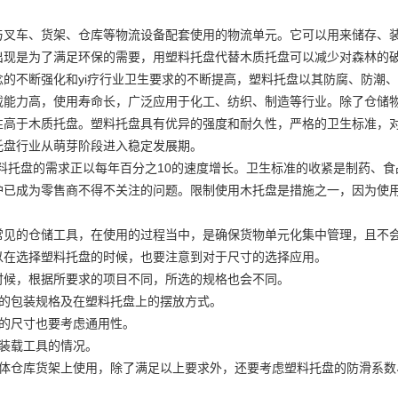
与叉车、货架、仓库等物流设备配套使用的物流单元。它可以用来储存、装
出现是为了满足环保的需要，用塑料托盘代替木质托盘可以减少对森林的
的不断强化和yi疗行业卫生要求的不断提高，塑料托盘以其防腐、防潮、
载能力高，使用寿命长，广泛应用于化工、纺织、制造等行业。除了仓储物
性高于木质托盘。塑料托盘具有优异的强度和耐久性，严格的卫生标准，
托盘行业从萌芽阶段进入稳定发展期。
塑料托盘的需求正以每年百分之10的速度增长。卫生标准的收紧是制药、
护已成为零售商不得不关注的问题。限制使用木托盘是措施之一，因为使
常见的仓储工具，在使用的过程当中，是确保货物单元化集中管理，且不
以在选择塑料托盘的时候，也要注意到对于尺寸的选择应用。
时候，根据所要求的项目不同，所选的规格也会不同。
物的包装规格及在塑料托盘上的摆放方式。
盘的尺寸也要考虑通用性。
盘装载工具的情况。
立体仓库货架上使用，除了满足以上要求外，还要考虑塑料托盘的防滑系