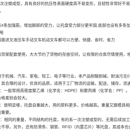
一次注塑成型，具有良好的抗压性表面硬度高不易变形，且韧性非常好不易变
。
有4条加强筋，增加脚部的受力，让托盘受力部分更牢固,底部也设有多条
用
四面进叉液压车手动叉车机动叉车都可以方便、快捷、省时、省力
和货架配套使用，大大节约了货物的存放空间，让有限的仓库尽情使用，
用于机械、汽车、家电、轻工、电子等行业，本产品耐酸耐碱，耐油污无
，其合理的设计，优良的品质，适用于工厂物流的运输，配送，储存，流
质：一般常用高密度聚乙烯（化学名：HDPE）和聚丙烯（化学名：PP）
价格差别会较大。
量：很明显喽，托盘自重越大，用的原料更多，价格越高。重量又跟模具
的重要。
构：相同的重量，不同结构的托盘，有的系一次注塑成型的，无需后续加
业不菲，另外，还有防滑条、钢管、RFID（内置芯片）等托盘，其成本