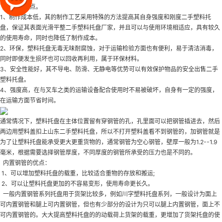
下有哪些优点。
1、制作成本低，其的制作工艺采用特殊的方法提高其自身强度和刚度
二手塑料托
盘
，保证其表面光滑平整
二手塑料托盘厂家
，并且可以与使用环境相适应，具有较久
的使用寿命，同时也降低了制作成本。
2、环保，塑料托盘无毒无味耐腐蚀，对于运输检验方面也有便利，易于清洁消毒，
同时即便发生损坏也可以回收再利用，属于环保材料。
3、安全性能好，其不导电、防滑、无静电等优势可以有效保护物品的安全
出售二手
塑料托盘
。
4、强度高，在与叉车之类的运输设备配合使用时不易被破坏，自身有一定的强度，
在运输方面节省时间。
通常情况下，塑料托盘在主体位置留有穿钢管的孔，孔里面可以把钢管插进去，然后
两边用塑料盖扣上
山东二手塑料托盘
，所以不打开塑料盖看不到钢管的，加钢管就是
为了让塑料托盘能承受更大更重货物的，通常钢管为空心钢管，壁厚一般为1.2--1.9
毫米，根据需要选择钢管厚度，不同厚度的钢管所承受的压力也是不同的。
内置钢管的优点：
1、可以增加塑料托盘的载重，比较适合重物的存放和搬运;
2、可以让塑料托盘更加的不容易变形，使用寿命更长久。
一般内置钢管系列托盘用于货架比较多，例如川字塑料托盘系列，一般设计为面上
可内置钢管和腿上可内置钢管，但也有少部分的设计为只可以腿上内置钢管，面上不
可内置钢管的。大大提高塑料托盘的的动载荷上货架的载重，更增加了货架托盘的使