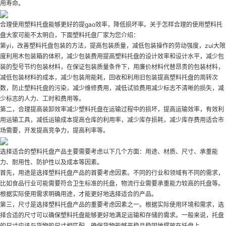
用寿命。
合理使用塑料托盘能够更好的提gao效率，降低损坏率。关于怎样合理的使用塑料托
盘大家可能不太明白，下面塑料托盘厂家为您介绍：
第yi，改善塑料托盘包装的方法，提高包装质量，减低包装操作的劳动强度，zui大限
度利用木包装箱的体积，减少包装费用提高塑料托盘的设计效率和设计水平，减少包
装的型号节约包装材料，在保证包装质量条件下，用廉价材料代替昂贵的包装材料，
减低包装材料的成本，减少包装用能耗，回收和利用旧包装提高塑料托盘的周转次
数，防止塑料托盘的污染，减少维修费用，减低试验费用减少标志不清晰的损失，减
少标志的人力、工时和费用等。
第二，合理提高装卸效率减少塑料托盘在运输过程中的损坏，提高运输效率，有效利
用运输工具，减低运输成本提高仓库的利用率，减少库存损耗，减少库存费用适合市
场需要，开发提高竞争力，提高利率等。
选择适合的塑料托盘产品主要需要考虑以下几个方面：用途、材质、尺寸、承重能
力、耐用性、防护性以及成本等因素。
首先，用途是选择塑料托盘产品的首要考虑因素。不同的行业和领域有不同的需求，
比如食品行业可能需要符合卫生标准的托盘，物流行业需要承重能力较高的托盘等。
根据实际使用需求明确用途，才能更好地选择适合的产品。
第三，尺寸是选择塑料托盘产品的重要考虑因素之一。根据实际使用环境和需求，选
择合适的尺寸可以确保塑料托盘能够更好地满足运输和存储的需求。一般来说，托盘
的尺寸应该与货物的尺寸相匹配，确保货物能够平稳且稳固地摆放在托盘上。