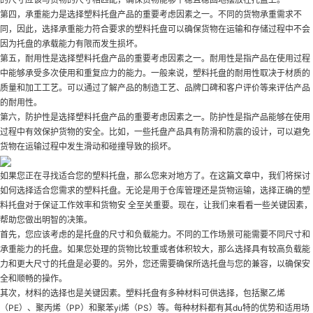
第四，承重能力是选择塑料托盘产品的重要考虑因素之一。不同的货物承重需求不
同，因此，选择承重能力符合要求的塑料托盘可以确保货物在运输和存储过程中不会
因为托盘的承载能力有限而发生损坏。
第五，耐用性是选择塑料托盘产品的重要考虑因素之一。耐用性是指产品在使用过程
中能够承受多次使用和重复应力的能力。一般来说，塑料托盘的耐用性取决于材质的
质量和加工工艺。可以通过了解产品的制造工艺、品牌口碑和客户评价等来评估产品
的耐用性。
第六，防护性是选择塑料托盘产品的重要考虑因素之一。防护性是指产品能够在使用
过程中有效保护货物的安全。比如，一些托盘产品具有防滑和防震的设计，可以避免
货物在运输过程中发生滑动和碰撞导致的损坏。
如果您正在寻找适合您的塑料托盘，那么您来对地方了。在这篇文章中，我们将探讨
如何选择适合您需求的塑料托盘。无论是用于仓库管理还是货物运输，选择正确的塑
料托盘对于保证工作效率和货物安 全至关重要。现在，让我们来看看一些关键因素，
帮助您做出明智的决策。
首先，您应该考虑的是托盘的尺寸和负载能力。不同的工作场景可能需要不同尺寸和
承重能力的托盘。如果您处理的货物比较重或者体积较大，那么选择具有较高负载能
力和更大尺寸的托盘是必要的。另外，您还需要确保所选托盘与您的兼容，以确保安
全和顺畅的操作。
其次，材料的选择也是关键因素。塑料托盘有多种材料可供选择，包括聚乙烯
（PE）、聚丙烯（PP）和聚苯yi烯（PS）等。每种材料都有其du特的优势和适用场