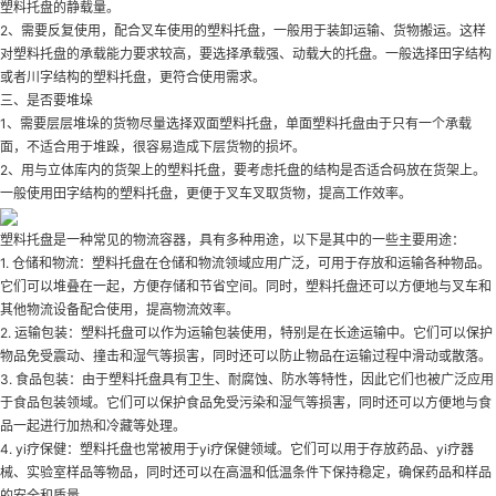
塑料托盘的静载量。
2、需要反复使用，配合叉车使用的塑料托盘，一般用于装卸运输、货物搬运。这样
对塑料托盘的承载能力要求较高，要选择承载强、动载大的托盘。一般选择田字结构
或者川字结构的塑料托盘，更符合使用需求。
三、是否要堆垛
1、需要层层堆垛的货物尽量选择双面塑料托盘，单面塑料托盘由于只有一个承载
面，不适合用于堆跺，很容易造成下层货物的损坏。
2、用与立体库内的货架上的塑料托盘，要考虑托盘的结构是否适合码放在货架上。
一般使用田字结构的塑料托盘，更便于叉车叉取货物，提高工作效率。
塑料托盘是一种常见的物流容器，具有多种用途，以下是其中的一些主要用途：
1. 仓储和物流：塑料托盘在仓储和物流领域应用广泛，可用于存放和运输各种物品。
它们可以堆叠在一起，方便存储和节省空间。同时，塑料托盘还可以方便地与叉车和
其他物流设备配合使用，提高物流效率。
2. 运输包装：塑料托盘可以作为运输包装使用，特别是在长途运输中。它们可以保护
物品免受震动、撞击和湿气等损害，同时还可以防止物品在运输过程中滑动或散落。
3. 食品包装：由于塑料托盘具有卫生、耐腐蚀、防水等特性，因此它们也被广泛应用
于食品包装领域。它们可以保护食品免受污染和湿气等损害，同时还可以方便地与食
品一起进行加热和冷藏等处理。
4. yi疗保健：塑料托盘也常被用于yi疗保健领域。它们可以用于存放药品、yi疗器
械、实验室样品等物品，同时还可以在高温和低温条件下保持稳定，确保药品和样品
的安全和质量。