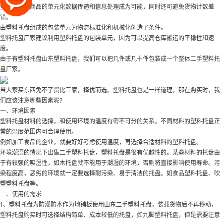
塑料托盘让商品的单元化数据传递和信息处理成为可能，同时还可避免货物计数差
错。
由塑料托盘组成的包装单元为物流标准化和机械化创造了条件。
塑料托盘厂家建议利用塑料托盘的包装单元，因为可以提高仓库搬运的平稳性和速
度。
由于有塑料托盘
山东塑料托盘
，我们可以把几件或几十件包装成一个整体
二手塑料托
盘厂家
。
当大家买东西免不了货比三家，择优而选。塑料托盘也是一样道理，那在购买时，我
们应该注意哪些因素呢?
一、环境因素
塑料托盘材料的选择，和使用环境的温度有密不可分的关系。不同材料的塑料托盘正
常的温度范围内可合理使用。
例如加工食品的企业，就要好好考虑使用温度，再选择合适材料的塑料托盘。
环境潮湿的情况下
出售二手塑料托盘
，塑料托盘是很有优越性的。某些材料的托盘由
于有较强的吸湿性，如木托盘就不能用于潮湿的环境，否则将直接影响使用寿命。污
染程度高，恶劣的环境就一定要选择耐污染、易于清洁的托盘。如食品塑料托盘、吹
塑塑料托盘等。
二、使用的需求
1、塑料托盘为防潮防水作为地铺板使用
山东二手塑料托盘
，装载货物后不再移动，
塑料托盘购买时可选择结构简单、成本较低的托盘，如九脚塑料托盘，但是需要注意