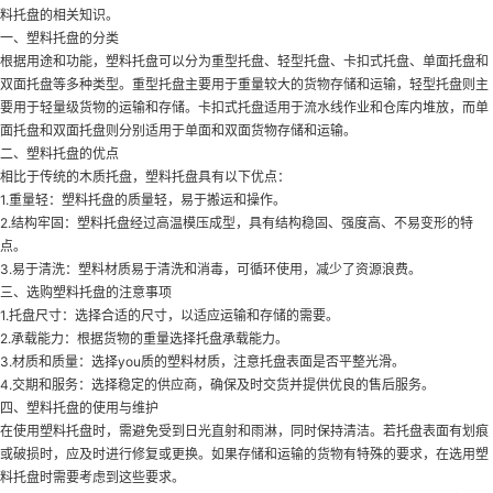
料托盘的相关知识。
一、塑料托盘的分类
根据用途和功能，塑料托盘可以分为重型托盘、轻型托盘、卡扣式托盘、单面托盘和
双面托盘等多种类型。重型托盘主要用于重量较大的货物存储和运输，轻型托盘则主
要用于轻量级货物的运输和存储。卡扣式托盘适用于流水线作业和仓库内堆放，而单
面托盘和双面托盘则分别适用于单面和双面货物存储和运输。
二、塑料托盘的优点
相比于传统的木质托盘，塑料托盘具有以下优点：
1.重量轻：塑料托盘的质量轻，易于搬运和操作。
2.结构牢固：塑料托盘经过高温模压成型，具有结构稳固、强度高、不易变形的特
点。
3.易于清洗：塑料材质易于清洗和消毒，可循环使用，减少了资源浪费。
三、选购塑料托盘的注意事项
1.托盘尺寸：选择合适的尺寸，以适应运输和存储的需要。
2.承载能力：根据货物的重量选择托盘承载能力。
3.材质和质量：选择you质的塑料材质，注意托盘表面是否平整光滑。
4.交期和服务：选择稳定的供应商，确保及时交货并提供优良的售后服务。
四、塑料托盘的使用与维护
在使用塑料托盘时，需避免受到日光直射和雨淋，同时保持清洁。若托盘表面有划痕
或破损时，应及时进行修复或更换。如果存储和运输的货物有特殊的要求，在选用塑
料托盘时需要考虑到这些要求。