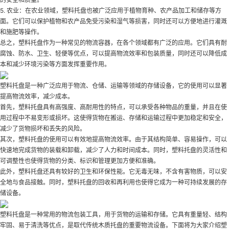
5. 农业：在农业领域，塑料托盘也被广泛应用于植物育种、农产品加工和储存等方
面。它们可以保护植物和农产品免受污染和湿气等损害，同时还可以方便地进行灌溉
和施肥等操作。
总之，塑料托盘作为一种常见的物流容器，在各个领域都有广泛的应用。它们具有耐
腐蚀、防水、卫生、轻便等优点，可以提高物流效率和包装质量，同时还可以降低成
本和减少环境污染等方面发挥重要作用。
塑料托盘是一种广泛应用于物流、仓储、运输等领域的存储设备，它的使用可以显著
提高物流效率，减少成本。
首先，塑料托盘具有高强度、高耐用性的特点，可以承受各种物品的重量，并且在使
用过程中不易变形或损坏。这使得货物在搬运、存储和运输过程中更加稳定和安全，
减少了货物损坏和丢失的风险。
其次，塑料托盘的使用可以有效地提高物流效率。由于其结构简单、容易操作，可以
快速地完成货物的装载和卸载，减少了人力和时间成本。同时，塑料托盘的灵活性和
可调整性也使得货物的分类、标识和管理更加方便和准确。
此外，塑料托盘还具有较好的卫生和环保性能。它无毒无味，不含有害物质，可以安
全地与食品接触。同时，塑料托盘的回收和再利用也使得它成为一种可持续发展的存
储设备。
塑料托盘是一种常用的物流包装工具，用于货物的运输和存储。它具有重量轻、结构
牢固、易于清洗等优点，是取代传统木质托盘的重要物流设备。下面将为大家介绍塑