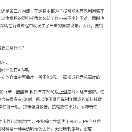
身还是第三方物流，在运输中都为了尽可能地有效利用装车
。过度堆积的塑料托盘给装卸工作带来不小的困难，同时也
多车辆在行进过程中就发生了严重的自燃现象，因此，要特
需要注意什么？
损坏，
间一般在4-6年。
在立体仓库中弯曲度一般不能超过十毫米或托盘总高度的
jia苯、醋酸等,也只有在70℃以上温度时才略有溶解。使
含有很多有ji溶剂，所以使用聚乙烯制作而成的塑料托盘
学性能一般，拉伸强度较低，抗蠕变性不好。耐冲击性
击性和防腐蚀性，PP的综合性能优于PE料。PP产品质
丙烯材料是一种半透明无色固体，无臭味刺激味。密度