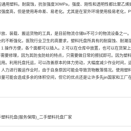
3,是轻的通用塑料。耐腐蚀，抗张强度30MPa，强度、刚性和透明性都比
盘强度高，但是使用寿命差、易老化。尤其是在室外环境使用极易老化，P
存放、装载、搬运货物的工具，是目前物流仓储bi不可少的物流设备之一
全的不断强化，医院行业卫生的高要求，塑料托盘所具有的耐腐蚀、耐潮湿
1.操作方便，各个面都可以插入。2.可以在仓库中放置，也可以在货架上
.不需要修理，因为其防虫防蛀的特点，只需要做日常的擦拭即可。因为塑
利用。利用托盘托运，可以改善原本的体力劳动，大幅度减少作业时间，
，人力进行搬运作业时，由于自身原因可能会导致货物散落情况。使用塑
量可能会造成多余的体积空间，但它的优点还是让许多先jin国家和工厂
塑料托盘(服务保障)_二手塑料托盘厂家