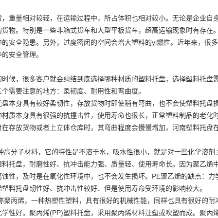
货，重量相对较轻，在运输过程中，所占体积也相对较小。无论是企业自
的货物。特别是一些非箱式货车和大型平板货车，超高运输现象时有存在
中的安全隐患。另外，过度密闭的空间会增大塑料的yi燃性。近年来，很
中的安全管理。
的时候，很多客户就会纠结到底选择哪种材质的塑料托盘，选择塑料托盘
三个需要注意的地方：柔韧度、耐用性和弯曲度。
托盘本身具有较好柔韧性，存放货物时即使稍有弯曲，也不会使塑料托盘
种材质本身具有很强的抗撞击性，使用寿命也很长，正常塑料制品的老化时
盘在存放货物或者上立体仓库时，其弯曲程度会慢慢增加，河南塑料托盘
种高分子材料，它的特性是不溶于水，吸水性很小，就是对一些化学溶剂,如
塑料托盘，耐磨性好、抗冲击能力强、质量轻、使用寿命长。因为聚乙烯中
腐蚀性，及时是在氧化性环境中，也不会发生损坏。PE聚乙烯的缺点：力
烯塑料托盘韧性好、抗冲击性较好、但是使用寿命受环境的影响较大。
称聚丙烯，一种热塑性塑料，具有很好的机械性能，同样也具有很好的耐冲
化学性好。聚丙烯(PP)塑料托盘，采用聚丙烯材料注塑或吹塑而成。聚