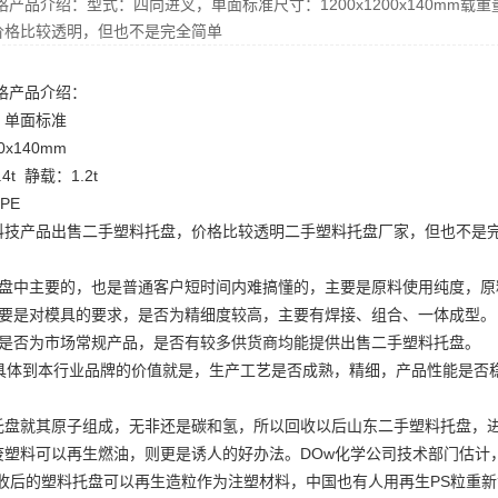
格产品介绍：型式：四向进叉，单面标准尺寸：1200x1200x140mm载重量
价格比较透明，但也不是完全简单
网格产品介绍：
，单面标准
0x140mm
t 静载：1.2t
PE
科技产品
出售二手塑料托盘
，价格比较透明
二手塑料托盘厂家
，但也不是
托盘中主要的，也是普通客户短时间内难搞懂的，主要是原料使用纯度，原
主要是对模具的要求，是否为精细度较高，主要有焊接、组合、一体成型。
：是否为市场常规产品，是否有较多供货商均能提供
出售二手塑料托盘
。
0具体到本行业品牌的价值就是，生产工艺是否成熟，精细，产品性能是否
托盘就其原子组成，无非还是碳和氢，所以回收以后
山东二手塑料托盘
，
塑料可以再生燃油，则更是诱人的好办法。DOw化学公司技术部门估计，
，回收后的塑料托盘可以再生造粒作为注塑材料，中国也有人用再生PS粒重