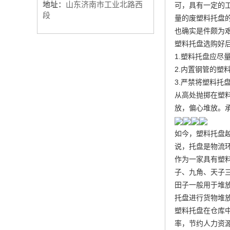
地址：
山东济南市工业北路西
可，具有一定的
段
量的废塑料托盘
也确实是件颇为
塑料托盘选购好
1.塑料托盘应
2.内置钢管的塑
3.严禁将塑料
从高处抛掷在塑
放，偏心堆放。
如今，塑料托盘
说，托盘是物流
作为一家具有塑
子、九角、天子三
田子一般用于堆
托盘进行货物堆
塑料托盘在仓库
率，节约人力资