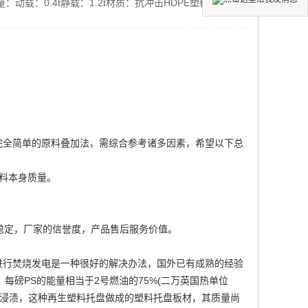
：动载：0.4t静载：1.2t材质：抗冲击HDPE塑料托盘不
完全简单的原料叠加法，需综合参考诸多因素，希望以下总
料本身质量。
稳定，厂家的信誉度，产品售后服务价值。
进行焚烧发电是一种很好的解决办法，国外已有成熟的经验
每磅PS的能量相当于2号燃油的75%(二万英国热单位
新浸渍，这种再生塑料托盘做成的塑料托盘板材，其质量尚