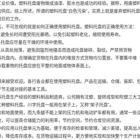
工业价值。塑料托盘废物做成油漆、胶水也是成功的经验。据称，用废塑
的供应。综上所述，所谓的塑料托盘“白色污染”，实质上就是废弃塑料托
艰巨的工作。
后，不可忽视的就是如何正确使用塑料托盘。塑料托盘的正确使用方法：
尽量避免长时间遭受阳光暴晒，以免引起塑料老化，缩短使用寿命。
料托盘应尽量在干燥的环境中使用。
托盘从高处抛落，避免因猛烈地撞击而造成托盘破碎、裂纹。严禁将货物
料托盘内。合理确定货物在托盘内的堆放方式货物均匀置放，不要集中堆
承载重物的托盘应放在平整的地面或物体表面上。
越来越受欢迎。各行各业都在使用塑料托盘。产品在运输、仓储、装卸、
环节无缝对接的基本工具。
料托盘生产经验的塑料制品制造商，公司拥有注塑、旋转成型和吹塑三大
种塑料托盘。川字托盘一般用在架子上，又称“架子托盘”。
放和地面使用，而九条腿不能上架的压力机和电动铲车都有用，通常一些
放，可以提高仓储能力的利用率，节约空间，节约仓库空间资源。
中的应用以托盘单元为基础，便于库存的检查和管理，减少差错，提高出
源，降低库存成本。在货物运输过程中，更方便地实现和加快整个生产计