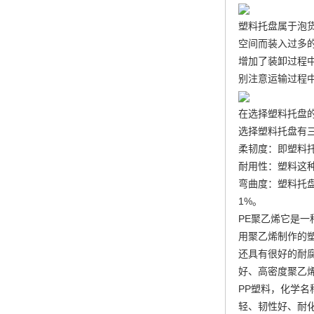
塑料托盘属于泡
空间而装入过多
增加了装卸过程
别注意运输过程
在选择塑料托盘
选择塑料托盘有
柔韧度：即塑料
耐用性：塑料这
弯曲度：塑料托
1%。
PE聚乙烯它是一
用聚乙烯制作的
还具有很好的耐
好、高密度聚乙
PP塑料，化学名
轻、韧性好、耐