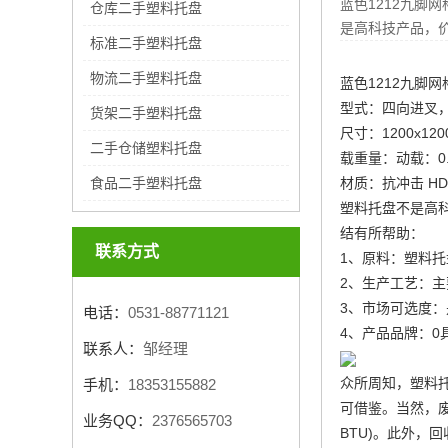
蓝色1212九脚网
仓库二手塑料托盘
是高科技产品，
标准二手塑料托盘
物流二手塑料托盘
蓝色1212九脚
型式：四向进叉
货架二手塑料托盘
尺寸：1200x120
二手仓储塑料托盘
载重量：动载：0.4
材质：抗冲击 HD
食品二手塑料托盘
塑料托盘不是高
结有所帮助：
联系方式
1、原料：塑料
2、生产工艺：
3、市场可选度
电话：
0531-88771121
4、产品品牌：
联系人：
邹经理
众所周知，塑料
手机：
18353155882
可借鉴。当然，废
业务QQ：
2376565703
BTU)。此外