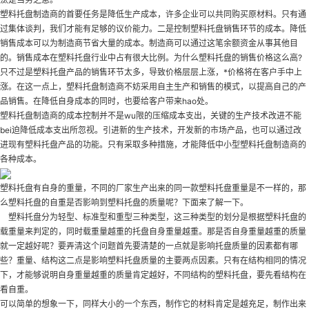
塑料托盘制造商的首要任务是降低生产成本，许多企业可以共同购买原材料。只有通
过集体谈判，我们才能有足够的议价能力。二是控制塑料托盘销售环节的成本。降低
销售成本可以为制造商节省大量的成本。制造商可以通过这笔余额资金从事其他目
的。销售成本在塑料托盘行业中占有很大比例。为什么塑料托盘的销售价格这么高?
只不过是塑料托盘产品的销售环节太多，导致价格层层上涨，*价格将在客户手中上
涨。在这一点上，塑料托盘制造商不妨采用自主生产和销售的模式，以提高自己的产
品销售。在降低自身成本的同时，也要给客户带来hao处。
塑料托盘制造商的成本控制并不是wu限的压缩成本支出，关键的生产技术改进不能
bei迫降低成本支出所忽视。引进新的生产技术，开发新的市场产品，也可以通过改
进现有塑料托盘产品的功能。只有采取多种措施，才能降低中小型塑料托盘制造商的
各种成本。
塑料托盘有自身的重量，不同的厂家生产出来的同一款塑料托盘重量是不一样的，那
么塑料托盘的自重是否影响到塑料托盘的质量呢？下面来了解一下。
塑料托盘分为轻型、标准型和重型三种类型，这三种类型的划分是根据塑料托盘的
载重量来判定的，同时载重量越重的托盘自身重量越重。那是否自身重量越重的质量
就一定越好呢？要弄清这个问题首先要清楚的一点就是影响托盘质量的因素都有哪
些？重量、结构这二点是影响塑料托盘质量的主要两点因素。只有在结构相同的情况
下，才能够说明自身重量越重的质量肯定越好，不同结构的塑料托盘，要先看结构在
看自重。
可以简单的想象一下，同样大小的一个东西，制作它的材料肯定是越充足，制作出来