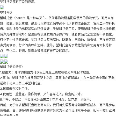
塑料托盘都有广泛的应用。
塑料托盘
塑料托盘（pallet）是一种与叉车、货架等物流设备配套使用的物流单元。可用来存
放、装载、搬运货物，是现代化物流仓储中必不可少的物流设备之一
货架二手塑料托
盘
。塑料托盘的出现是适应环保需要
二手塑料托盘厂家
，使用塑料托盘代替木托盘可
减少对森林的破坏；是适应物流业发展的必然产物，随着食品安全观念的不断强化，
行业卫生性的高要求，塑料托盘以其防腐蚀、防潮湿、防锈蚀、抗虫蛀、不发霉等特
点受到食品、行业的青睐和追捧。此外，塑料托盘的承载性能高和使用寿命长等特
点，在化工、轻纺、制造业等领域有着广泛的应用。
塑料托盘的特征：
1.挠曲力：即时的挠曲力可以阻止托盘上货物在被叉车托起时散落。
2.弯曲：塑料托盘在被放到货架上之后，其弯曲会逐渐增加，在自动货仓中弯曲不能
超出十毫米
出售二手塑料托盘
。
3.抗撞击性和耐用性。
4.使用性：重量轻，操作简单，叉车容易进入，稳定的尺寸。
5.卫生：不腐烂，不吸收水分
山东二手塑料托盘
，易冲洗，易晾干。
目前，对于许多塑料托盘制造商来说，我们首先需要考虑如何降低成本，而不是参与
价格战。由于许多塑料托盘制造商的财务实力和公司治理水平不高，如何不被行业淘
汰是当务之急。