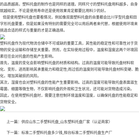
的品质越高，塑料托盘的制作也是同样的道理。同样尺寸的塑料托盘用料越多，自身
就越结实，不论是使用寿命还是使用效果肯定都要比用料少的好。
但是使用塑料托盘也要看情况，例如像双面塑料托盘的自重都会比川字型托盘和田
字形托盘要重，但是如果没有特别的需要完全可以用后两者来代替，根据使用环境来
挑选合适的样式与重量的才是正确选择。
塑料托盘作为现代物流仓储中不可或缺的重要工具，其性能的稳定性和可靠性对于货
物的安全运输和存储至关重要。然而，在实际使用过程中，温度和湿度这两个环境因
素往往会对托盘的性能产生影响。
首先，温度的变化会影响塑料托盘的材质和结构。过高的温度可能导致托盘材料软
化、变形，进而影响其承重能力和稳定性;而过低的温度则可能导致托盘材料变硬、脆
化，增加其破损的风险。
其次，湿度也会对塑料托盘的性能产生重要影响。过高的湿度可能导致托盘表面滋生
霉菌、细菌等微生物，不仅影响托盘的外观和卫生状况，还可能对货物造成污染。
因此，在使用塑料托盘时，需要注意控制环境温度和湿度，以确保托盘的性能稳定和
货物安全。
上一篇：
供应山东二手塑料托盘_山东塑料托盘厂家（认证商家）
下一篇：
标准二手塑料托盘多少钱_桓台标准二手塑料托盘生产厂