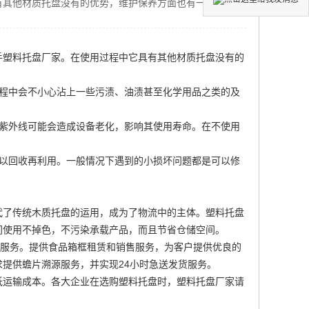
有其他材质托盘没有的优势，维护保养方面也有一定区别，
手塑料托盘厂家
。在使用过程中它具有其他材质托盘没有的
过程中会不小心沾上一些污渍、油渍甚至化学用品之类的及
触紫外线可能会造成设备老化，影响其使用寿命。在不使用
可以回收再利用。一般情况下遇到的小损坏问题都是可以修
代了传统木质托盘的运用，成为了物流中的主体。塑料托盘
间使用不掉色，不污染承载产品，而且节省仓储空间。
盘服务。提供食品箱框租赁和销售服务，为客户提供优良的
提供蟾片溯源服务，并实现24小时急送发货服务。
低运输成本。各大企业在选购塑料托盘时，塑料托盘厂家请