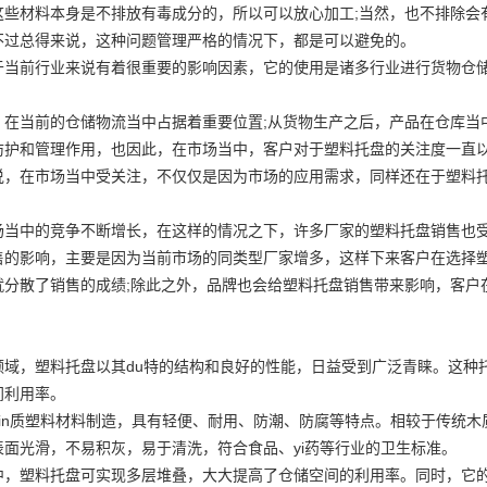
这些材料本身是不排放有毒成分的，所以可以放心加工;当然，也不排除会
不过总得来说，这种问题管理严格的情况下，都是可以避免的。
于当前行业来说有着很重要的影响因素，它的使用是诸多行业进行货物仓
，在当前的仓储物流当中占据着重要位置;从货物生产之后，产品在仓库当
防护和管理作用，也因此，在市场当中，客户对于塑料托盘的关注度一直以
说，在市场当中受关注，不仅仅是因为市场的应用需求，同样还在于塑料
场当中的竞争不断增长，在这样的情况之下，许多厂家的塑料托盘销售也
售的影响，主要是因为当前市场的同类型厂家增多，这样下来客户在选择塑
就分散了销售的成绩;除此之外，品牌也会给塑料托盘销售带来影响，客户
域，塑料托盘以其du特的结构和良好的性能，日益受到广泛青睐。这种托
间利用率。
pin质塑料材料制造，具有轻便、耐用、防潮、防腐等特点。相较于传统
表面光滑，不易积灰，易于清洗，符合食品、yi药等行业的卫生标准。
中，塑料托盘可实现多层堆叠，大大提高了仓储空间的利用率。同时，它