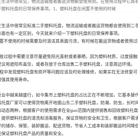
在生活中很常见，物流运输或者搬运货物都会使用到。在使用过程中它具
下塑料托盘的日常保养事项。1、塑料托盘在闲置不使用的时候
在生活中很常见
标准二手塑料托盘
，物流运输或者搬运货物都会使用到
二
方面也有一定区别，今天就来介绍一下塑料托盘的日常保养事项。
闲置不使用的时候需要及时清洁其表面污渍，有时候在搬运货物或者使用
存放过程中需要注意尽量避免阳光直射或者暴晒，因为塑料材质，过度接
建议用遮阳布盖住，或者存放于仓库
出售二手塑料托盘
，注意周边环境。
过程中发现塑料托盘有损坏等问题应该及时处理维修，如果实在无法修复
增强其使用寿命。
行业中越来越盛行，如今集市上塑料托盘的占比正在不断增加，它基本替
料托盘厂家可以使得货物离开地面
山东二手塑料托盘
，防潮、防虫，长时
和动态两种，根据客户的使用需求在全guo范围内提供销售和回收塑料托
；提供塑料托盘的清洗和消毒服务，保证货物的安全和卫生，根据客户需求
好的储存、保管、装卸搬运、配送货物，节省人工成本和装卸搬运时间降
能保证塑料托盘产品的质量和安全。