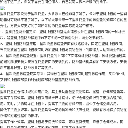
知道了这三点，你就不需要在问任何人，自己就可以做出准确的判断了。
塑料托盘厂家说对于塑料托盘，大多数人已经非常了解了，但对于塑料托盘的一些辅
助器材可能就不甚了解了，以下给大家介绍一下塑料托盘中的防滑垫的知识和它的重
要性，方便大家更好的了解所采购的托盘与实际用处是否相符。
1、塑料托盘防滑垫定义：塑料托盘防滑垫是由镶嵌设计在塑料托盘表面的一种橡胶
块，是塑料托盘防滑措施中bi不可少的一项防滑设计，防滑效果较好。
2、塑料托盘防滑垫原理：塑料托盘防滑垫表面有纹路设计，固定在塑料托盘表面，
当货物放置在塑料托盘表面时增加塑料托盘与货物包装上的摩擦力以达到防滑目的。
3、塑料托盘防滑垫配置：塑料托盘的上面和下面都有橡胶防滑垫，该橡胶垫通过其
前端的膨胀安装头安装在托盘表面的安装孔内。防滑垫结构具有加工安装方便，安装
后不容易掉落，防滑效果好等优点。
4、塑料托盘防滑垫现实意义：货物放在塑料托盘表面时起到防滑作用；叉车作业时
叉刺和托盘底部接触时通过底部防滑垫起到防滑作用。
塑料托盘在仓储领域的应用广泛，其主要功能包括货物码垛、搬运、存储和运输等。
提高了存储效率。塑料托盘采用标准尺寸设计，使得仓储空间得到了更加合理的利
用。同时，货物码垛在托盘上，提高了货物的存储密度，减少了仓储空间占用。
降低了货物损坏率。塑料托盘具有一定的抗冲击和抗压性能，能够有效地保护货物在
存储和搬运过程中的损坏。
提高了作业效率。塑料托盘易于清洗和消毒，可以重复使用，降低了仓储成本。同
时，托盘的使用减少了人工搬运的强度，提高了作业效率。