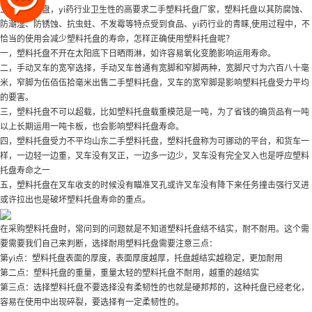
二手塑料托盘
，yi药行业卫生性的高要求
二手塑料托盘厂家
，塑料托盘以其防腐蚀、
防潮湿、防锈蚀、抗虫蛀、不发霉等特点受到食品、yi药行业的青睐,使用过程中，不
恰当的使用会减少塑料托盘的寿命，怎样正确使用塑料托盘呢？
一，塑料托盘不开在太阳底下日晒雨淋，如许容易氧化变脆影响运用寿命。
二，手动叉车的宽窄选择，手动叉车普通有宽脚和窄脚两种，宽脚尺寸为六百八十毫
米，窄脚为伍佰伍拾毫米
出售二手塑料托盘
，叉车的宽窄脚是影响塑料托盘受力平均
的要害。
三，塑料托盘不可以超载，比如塑料托盘载重模范是一吨，为了省钱的确货品有一吨
以上长期运用一吨卡板，也会影响塑料托盘寿命。
四，塑料托盘受力不平均
山东二手塑料托盘
，塑料托盘称为可挪动的平台，和货车一
样，一边轻一边重，叉车没有叉正，一边多一边少，叉车没有完全叉入也是呼应塑料
托盘寿命之一
五，塑料托盘在叉车收支的时候没有瞄准叉孔或许叉车没有降下来任务撞击强行叉进
或许拉出也是破坏塑料托盘寿命的重点。
在采购塑料托盘时，常问到的问题就是不知道塑料托盘结不结实，耐不耐用。这个需
要需要我们自己来判断，选择耐用塑料托盘需要注意三点：
第yi点：塑料托盘表面的厚度，表面厚度越厚，托盘越结实越稳定，更加耐用
第二点：塑料托盘的重量，重量太轻的塑料托盘不耐用，越重的越结实
第三点：选择塑料托盘不要选择没有柔韧性的也就是硬邦邦的，这种托盘已经老化，
容易在使用中出现碎裂，要选择有一定柔韧性的。