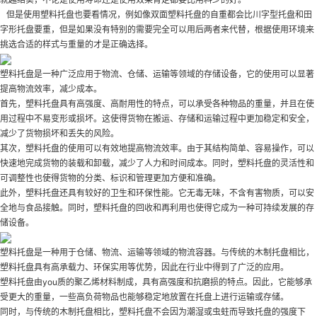
但是使用塑料托盘也要看情况，例如像双面塑料托盘的自重都会比川字型托盘和田
字形托盘要重，但是如果没有特别的需要完全可以用后两者来代替，根据使用环境来
挑选合适的样式与重量的才是正确选择。
塑料托盘是一种广泛应用于物流、仓储、运输等领域的存储设备，它的使用可以显著
提高物流效率，减少成本。
首先，塑料托盘具有高强度、高耐用性的特点，可以承受各种物品的重量，并且在使
用过程中不易变形或损坏。这使得货物在搬运、存储和运输过程中更加稳定和安全，
减少了货物损坏和丢失的风险。
其次，塑料托盘的使用可以有效地提高物流效率。由于其结构简单、容易操作，可以
快速地完成货物的装载和卸载，减少了人力和时间成本。同时，塑料托盘的灵活性和
可调整性也使得货物的分类、标识和管理更加方便和准确。
此外，塑料托盘还具有较好的卫生和环保性能。它无毒无味，不含有害物质，可以安
全地与食品接触。同时，塑料托盘的回收和再利用也使得它成为一种可持续发展的存
储设备。
塑料托盘是一种用于仓储、物流、运输等领域的物流容器。与传统的木制托盘相比，
塑料托盘具有高承载力、环保实用等优势，因此在行业中得到了广泛的应用。
塑料托盘由you质的聚乙烯材料制成，具有高强度和抗磨损的特点。因此，它能够承
受更大的重量，一些高负荷物品也能够稳定地放置在托盘上进行运输或存储。
同时，与传统的木制托盘相比，塑料托盘不会因为潮湿或虫蛀而导致托盘的强度下