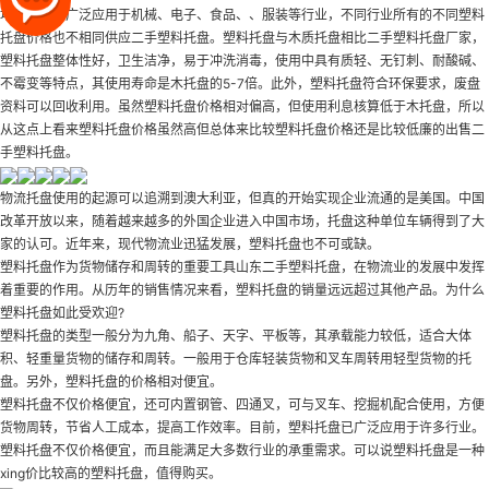
地。目前已广泛应用于机械、电子、食品、、服装等行业，不同行业所有的不同塑料
托盘价格也不相同
供应二手塑料托盘
。塑料托盘与木质托盘相比
二手塑料托盘厂家
，
塑料托盘整体性好，卫生洁净，易于冲洗消毒，使用中具有质轻、无钉刺、耐酸碱、
不霉变等特点，其使用寿命是木托盘的5-7倍。此外，塑料托盘符合环保要求，废盘
资料可以回收利用。虽然塑料托盘价格相对偏高，但使用利息核算低于木托盘，所以
从这点上看来塑料托盘价格虽然高但总体来比较塑料托盘价格还是比较低廉的
出售二
手塑料托盘
。
物流托盘使用的起源可以追溯到澳大利亚，但真的开始实现企业流通的是美国。中国
改革开放以来，随着越来越多的外国企业进入中国市场，托盘这种单位车辆得到了大
家的认可。近年来，现代物流业迅猛发展，塑料托盘也不可或缺。
塑料托盘作为货物储存和周转的重要工具
山东二手塑料托盘
，在物流业的发展中发挥
着重要的作用。从历年的销售情况来看，塑料托盘的销量远远超过其他产品。为什么
塑料托盘如此受欢迎?
塑料托盘的类型一般分为九角、船子、天字、平板等，其承载能力较低，适合大体
积、轻重量货物的储存和周转。一般用于仓库轻装货物和叉车周转用轻型货物的托
盘。另外，塑料托盘的价格相对便宜。
塑料托盘不仅价格便宜，还可内置钢管、四通叉，可与叉车、挖掘机配合使用，方便
货物周转，节省人工成本，提高工作效率。目前，塑料托盘已广泛应用于许多行业。
塑料托盘不仅价格便宜，而且能满足大多数行业的承重需求。可以说塑料托盘是一种
xing价比较高的塑料托盘，值得购买。