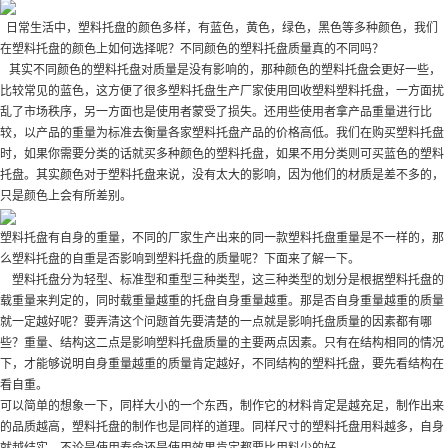
日常生活中，塑料托盘的颜色多样，有蓝色，黄色，绿色，黑色等多种颜色，我们
在塑料托盘的颜色上如何选择呢？不同颜色的塑料托盘质量真的不同吗？
其实不同颜色的塑料托盘对质量是没有影响的，那种颜色的塑料托盘会更好一些，
比较常见的蓝色，这方便了很多塑料托盘生产厂家使用回收塑料塑料托盘，一方面扰
乱了市场秩序，另一方面也是使用者蒙受了损失。还用些使用者拿产品重量进行比
较，以产品的重量为标准去衡量各家塑料托盘产品的价格高低。我们在购买塑料托盘
时，如果你需要分类的话就买多种颜色的塑料托盘，如果不用分类则可买蓝色的塑料
托盘。其实颜色对于塑料托盘来说，没有太大的影响，因为他们的材质是差不多的，
只是颜色上会有所差别。
塑料托盘有自身的重量，不同的厂家生产出来的同一款塑料托盘重量是不一样的，那
么塑料托盘的自重是否影响到塑料托盘的质量呢？下面来了解一下。
塑料托盘分为轻型、标准型和重型三种类型，这三种类型的划分是根据塑料托盘的
载重量来判定的，同时载重量越重的托盘自身重量越重。那是否自身重量越重的质量
就一定越好呢？要弄清这个问题首先要清楚的一点就是影响托盘质量的因素都有哪
些？重量、结构这二点是影响塑料托盘质量的主要两点因素。只有在结构相同的情况
下，才能够说明自身重量越重的质量肯定越好，不同结构的塑料托盘，要先看结构在
看自重。
可以简单的想象一下，同样大小的一个东西，制作它的材料肯定是越充足，制作出来
的品质越高，塑料托盘的制作也是同样的道理。同样尺寸的塑料托盘用料越多，自身
就越结实，不论是使用寿命还是使用效果肯定都要比用料少的好。