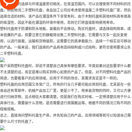
该产品材料的选择与环境温度密切相关，在常温范围内，可以合理使用不同材料的托
盘。例如
物流二手塑料托盘
，食品加工公司应考虑使用温度
二手塑料托盘厂家
，然后
选择合适的材料。该产品在潮湿条件下非常有利，由于木制托盘和其他材料具有很高
的吸湿性，因此不能在潮湿的环境中使用，否则它们将直接影响使用寿命。
塑料托盘用于防潮和防水地板，装载后不会移动。购买托盘时，请选择结构简单，成
本低廉的产品，但要注意它的静载荷
出售二手塑料托盘
，它需要与叉车一起反复使
用，以进行装载，运输和货物装卸。这需要它的高承载能力，选择一个结实且可移动
的产品。一般来说，我们选择的产品具有田间结构或川式结构，更符合使用要求
山东
二手塑料托盘
。
客户采购塑料托盘时，却说不清楚自己具体有哪些要求，毕竟如果对这些要求什么都
不太清楚的话，肯定是难以购买到称心如意的产品了。但是，对不同塑料托盘产品的
用途，也要看客户的应用领域，应用于不同的场合，其需求肯定是不一样的。
塑料托盘的应用范围又非常广泛，所有的行业几乎都可能应用到托盘，尤其是在一些
食品还有零部件，机械产品加工厂里，更是少不了。用来装货物的同时，又可以方便
进行归纳货物，这点相信大家都清楚。但是我们在购买时候，一定得清楚应用于什么
具体行业，需要装什么货物，是否需要进行周围搬运等。根据不同的情况订购不同的
规格规格。
总之，直接询问塑料托盘生产商，并告知自己的产品，应用领域等就可以知道自己需
要什么尺寸的托盘了。