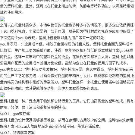
量的塑料托盘。此外，还可以在托盘上增加防滑、防静电等特殊功能，以满足特定领
域的使用需求。
之所以在托盘材质众多，市场中销售的托盘也多种多样的情况下，很多企业依然青睐
于选用塑料托盘，非常重要的一部分原因，就是因为塑料材质的托盘在应用中取得了
下面这两个you秀表现，塑料托盘能够以此为用户带来一定的好处：
you秀表现一：应用成本低。相较于金属材质的托盘来说，塑料托盘会因为原料成本
比较低，生产加工更为简单方面，使得厂家能够以相对较低的成本就制作出gao品质
的托盘。这样一来市场中的塑料托盘的托盘，在售价方面都不会太高，塑料托盘以此
需要用户花费的应用成本就相对比较低，能够为企业在托盘的使用方面节约成本。
you秀表现二：塑料托盘功能发挥好。塑料托盘只要厂家选材得当，塑料托盘保证采
用的生产工艺足够先进，并确保做好托盘的结构尺寸设计，就能够保证制成的塑料托
盘有结实的结构和非常好的承载能力，塑料托盘这样一来托盘在使用当中就能够发挥
出很好的功能，尤其是能够在功能可靠性方面取得很好的表现。
塑料托盘是一种广泛应用于物流和仓储行业的工具。它们由高质量的塑料制成，具有
耐用、轻便、易于清洁和重复使用的特点。
优点1：gao效存储
塑料托盘的设计使其能够紧密堆叠，从而在存储时占用较少的空间。这种gao效存储
解决方案可以zui大限度地减少占用的存储空间，降低存储成本。
优点2：物流解决方案