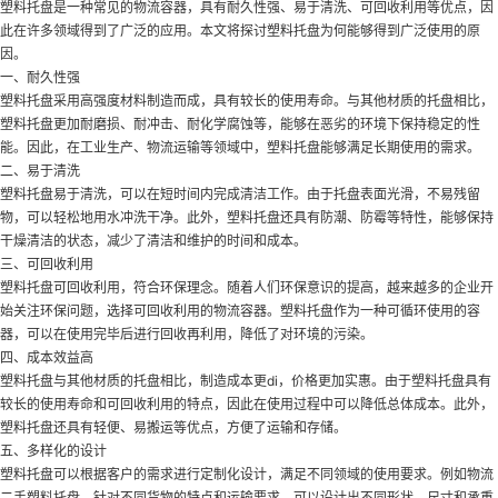
塑料托盘是一种常见的物流容器，具有耐久性强、易于清洗、可回收利用等优点，因
此在许多领域得到了广泛的应用。本文将探讨塑料托盘为何能够得到广泛使用的原
因。
一、耐久性强
塑料托盘采用高强度材料制造而成，具有较长的使用寿命。与其他材质的托盘相比，
塑料托盘更加耐磨损、耐冲击、耐化学腐蚀等，能够在恶劣的环境下保持稳定的性
能。因此，在工业生产、物流运输等领域中，塑料托盘能够满足长期使用的需求。
二、易于清洗
塑料托盘易于清洗，可以在短时间内完成清洁工作。由于托盘表面光滑，不易残留
物，可以轻松地用水冲洗干净。此外，塑料托盘还具有防潮、防霉等特性，能够保持
干燥清洁的状态，减少了清洁和维护的时间和成本。
三、可回收利用
塑料托盘可回收利用，符合环保理念。随着人们环保意识的提高，越来越多的企业开
始关注环保问题，选择可回收利用的物流容器。塑料托盘作为一种可循环使用的容
器，可以在使用完毕后进行回收再利用，降低了对环境的污染。
四、成本效益高
塑料托盘与其他材质的托盘相比，制造成本更di，价格更加实惠。由于塑料托盘具有
较长的使用寿命和可回收利用的特点，因此在使用过程中可以降低总体成本。此外，
塑料托盘还具有轻便、易搬运等优点，方便了运输和存储。
五、多样化的设计
塑料托盘可以根据客户的需求进行定制化设计，满足不同领域的使用要求。例如
物流
二手塑料托盘
，针对不同货物的特点和运输要求，可以设计出不同形状、尺寸和承重