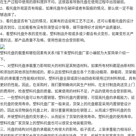
在生产过程中使用的原料搅拌不均，这很容易导致托盘在使用过程中出现破损。
2、看托盘外观是否有瑕疵，如果托盘存在破碎或者有裂痕的情况，那么就一定不能
够选择了。
3、看托盘是否有飞边的情况，如果有的话说明工艺不过关，还可以看看托盘的设计
是否到位，比如看看有没有防滑垫设计等等，细节做得好才说明产品质量好。
4、看塑料托盘外表的变形度，塑料制品外观或多或少都会有点变形，如果变形太严
重的话，那产品质量不及格，使用性能也会受到影响。
塑料托盘的载重和哪些因素有关系?接下来塑料托盘厂家小编就为大家简单介绍一
下。
一、对塑料托盘承载重力影响较大的材料是其制造材料。如果所有材料都是由新材料
和添加的其他添加剂制成的，那么这些塑料托盘在各个方面(动载荷、静载荷、货架载
荷)的承载重力性能相对较好。塑料托盘全部或部分由回收和使用过的材料制成，具有
更好的性能。因此，在采购时，我们要明确询问其生产材料，在支付制造商送货上门
的费用时，检查塑料托盘的质量。如果使用的材料不足，产品的使用也会受到影响。
二、一些塑料托盘可以有内置钢管。塑料托盘内置钢管，可提高托盘的承载能力，延
长托盘的使用寿命。塑料托盘厂家一般来说，货架上的托盘都是采用内置钢管设计
的，因此当货物装在托盘上时，部分重量将施加在钢管上，从而减少塑料托盘的负
荷，并使塑料托盘的变形更小，从而延长了货架的使用寿命。塑料托盘的使用寿命。
塑料托盘厂家货架上的塑料托盘也可以很安全地装载货物。
三、托盘的结构对托盘的承载能力有很大的影响。船子底式，上架承重能力相当好，
其结构形式可满足长度方向使用的手动液压托盘、叉车、机械叉车的宽度方向。底部