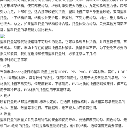
为方形框架结构，使底部更均匀，堆放时承受更大的重力。九足式承载重力低，底部
受力九足，上部中空，适合携带较轻的货物，塑料托盘厂家自身重量较轻。双面塑料
托盘，上下结构相同，结构设计更合理，堆放时，下受力更均匀。因此，重力承载力
也很大。总之，如果塑料托盘的结构设计合理，托盘体受力均匀。只要其他方面都正
常，塑料托盘的承载能力就比较大。
塑料托盘是现代物流运输不可缺少的物品，它可以承载各种货物，并且重复使用，节
省成本。然而，市场上存在的塑料托盘品种繁多、质量参差不齐。为了避免不必要的
损失和浪费，我们在选择和使用塑料托盘时，必须注意以下几点：
选择时的注意事项
1. 材质
当前市场shang流行的塑料托盘主要有HDPE、PP、PVC、PC等材质。其中，HDPE
为zui常用的材质，具有较好的韧性、强度和耐用性，适用于大多数物品的承载。PP
材质的托盘不易变形，但硬度较差，不够耐用。PVC材质的托盘防滑效果好，但不适
用于寒冷环境。PC材质的托盘适用于高温环境。
2. 规格
所有托盘规格都是根据国ji标准设定的。在选择托盘规格时，需根据实际承载物品的
大小、重量、数量等来进行。不能超载，也不能太小而浪费空间。
3. 质量
塑料托盘的质量关系到承载物品的安全和使用寿命。要选择厚度均匀、颜色均匀、无
裂口wu毛刺的托盘。特别是承载重物的托盘，他们的结构、边缘强度更需要保证。