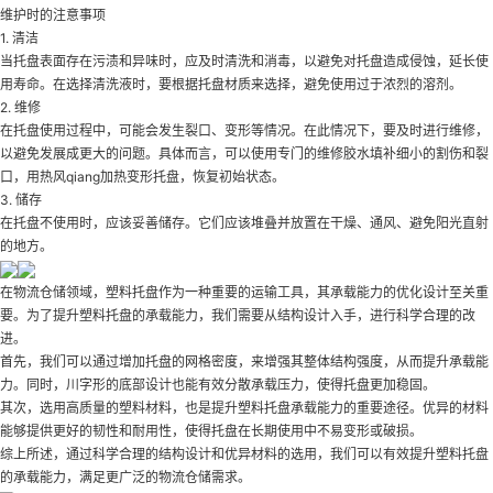
维护时的注意事项
1. 清洁
当托盘表面存在污渍和异味时，应及时清洗和消毒，以避免对托盘造成侵蚀，延长使
用寿命。在选择清洗液时，要根据托盘材质来选择，避免使用过于浓烈的溶剂。
2. 维修
在托盘使用过程中，可能会发生裂口、变形等情况。在此情况下，要及时进行维修，
以避免发展成更大的问题。具体而言，可以使用专门的维修胶水填补细小的割伤和裂
口，用热风qiang加热变形托盘，恢复初始状态。
3. 储存
在托盘不使用时，应该妥善储存。它们应该堆叠并放置在干燥、通风、避免阳光直射
的地方。
在物流仓储领域，塑料托盘作为一种重要的运输工具，其承载能力的优化设计至关重
要。为了提升塑料托盘的承载能力，我们需要从结构设计入手，进行科学合理的改
进。
首先，我们可以通过增加托盘的网格密度，来增强其整体结构强度，从而提升承载能
力。同时，川字形的底部设计也能有效分散承载压力，使得托盘更加稳固。
其次，选用高质量的塑料材料，也是提升塑料托盘承载能力的重要途径。优异的材料
能够提供更好的韧性和耐用性，使得托盘在长期使用中不易变形或破损。
综上所述，通过科学合理的结构设计和优异材料的选用，我们可以有效提升塑料托盘
的承载能力，满足更广泛的物流仓储需求。