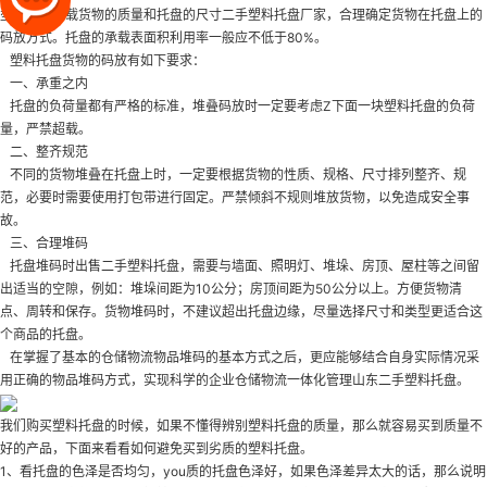
型、托盘所载货物的质量和托盘的尺寸
二手塑料托盘厂家
，合理确定货物在托盘上的
码放方式。托盘的承载表面积利用率一般应不低于80%。
塑料托盘货物的码放有如下要求：
一、承重之内
托盘的负荷量都有严格的标准，堆叠码放时一定要考虑Z下面一块塑料托盘的负荷
量，严禁超载。
二、整齐规范
不同的货物堆叠在托盘上时，一定要根据货物的性质、规格、尺寸排列整齐、规
范，必要时需要使用打包带进行固定。严禁倾斜不规则堆放货物，以免造成安全事
故。
三、合理堆码
托盘堆码时
出售二手塑料托盘
，需要与墙面、照明灯、堆垛、房顶、屋柱等之间留
出适当的空隙，例如：堆垛间距为10公分；房顶间距为50公分以上。方便货物清
点、周转和保存。货物堆码时，不建议超出托盘边缘，尽量选择尺寸和类型更适合这
个商品的托盘。
在掌握了基本的仓储物流物品堆码的基本方式之后，更应能够结合自身实际情况采
用正确的物品堆码方式，实现科学的企业仓储物流一体化管理
山东二手塑料托盘
。
我们购买塑料托盘的时候，如果不懂得辨别塑料托盘的质量，那么就容易买到质量不
好的产品，下面来看看如何避免买到劣质的塑料托盘。
1、看托盘的色泽是否均匀，you质的托盘色泽好，如果色泽差异太大的话，那么说明