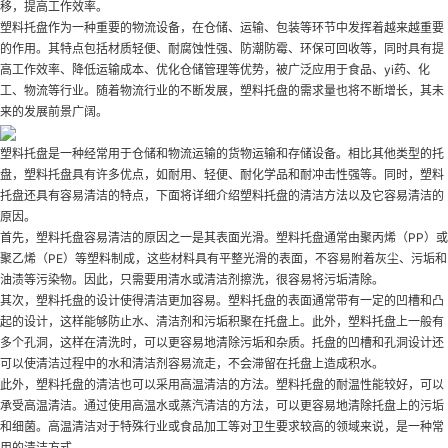
移，提高工作效率。
塑料托盘作为一种重要的物流设备，在仓储、运输、包装等环节中发挥着越来越重要
的作用。其特点包括材质轻便、耐腐蚀性强、防潮防霉、环保可回收等，同时具有提
高工作效率、降低运输成本、优化仓储管理等优势，被广泛应用于食品、yi药、化
工、物流等行业。随着物流行业的不断发展，塑料托盘的需求量也将不断增长，其未
来的发展前景广阔。
塑料托盘是一种经常用于仓储和物流运输的货物运输和存储设备。相比其他类型的托
盘，塑料托盘具有许多优点，如耐用、轻便、耐化学品和耐冲击性强等。同时，塑料
托盘还具有容易清洁的特点，下面将详细介绍塑料托盘的清洁方法以及它容易清洁的
原因。
首先，塑料托盘容易清洁的原因之一是其表面光滑。塑料托盘通常由聚丙烯（PP）或
聚乙烯（PE）等塑料制成，这些材料具有平整光滑的表面，不容易附着灰尘、污垢和
油渍等污染物。因此，只需要用清水或清洁剂擦洗，很容易将污垢清除。
其次，塑料托盘的设计使得清洁更加容易。塑料托盘的表面通常带有一定的凹槽和凸
起的设计，这样能够防止水、清洁剂和污垢积聚在托盘上。此外，塑料托盘上一般有
多个孔洞，这样在清洗时，可以更容易地清除污垢和杂质。托盘的凹槽和孔洞设计还
可以使清洁过程中的水和清洁剂容易流走，不会滞留在托盘上造成积水。
此外，塑料托盘的清洁也可以采用高温清洁的方法。塑料托盘的耐温性能较好，可以
承受高温清洁。通过使用高温水或蒸汽清洁的方法，可以更容易地清除托盘上的污垢
和细菌。高温清洁对于特殊行业或食品加工等对卫生要求较高的领域来说，是一种常
用的清洁方式。