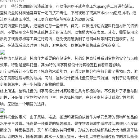
对于一些较为顽固的污渍或油渍，可以使用刷子或者高压水qiang等工具进行清洁。
塑料托盘的材料通常具有一定的抗冲击性，不易被刷子或高压水qiang造成损坏。通
过刷洗或高压冲洗，可以更容易地清除托盘上的顽固污垢。
在清洁塑料托盘时，还需要注意一些细节。首先，应该选择适合塑料托盘材质的清洁
剂，不要使用含有酸性或碱性成分的清洁剂，以免损害托盘表面。其次，需要使用软
质刷子或洗涤棉等工具进行清洁，避免使用硬质刷子或钢丝球等刮花托盘表面。然
后，在清洗后应及时晾干托盘，避免积水，以免滋生细菌或造成托盘变形。
在物流仓储领域，托盘作为重要的存储设备，其稳定性直接关系到货物的安全与运输
效率。特别是塑料托盘，其du特的川字网格设计对其稳定性有着显著影响。
川字网格设计不仅增强了托盘的承重能力，还通过网格分布有效分散了货物压力，避
免了局部过载导致的破损。同时，这种设计使得托盘底部空气流通，有利于防潮和减
少细菌滋生，进一步保障了货物的质量。
综上所述，塑料托盘的川字网格设计对其稳定性具有积极影响，不仅提升了承重与耐
用性，还保障了货物的安全与卫生。在选择托盘时，充分考虑其设计对稳定性的影
响，无疑是一个明智的选择。
塑料托盘的定义：由于集装、堆放、搬运和运输的放置作为单元负荷的货物和制品的
水平平台装置。托盘是一种重要的集装器具，是在物流领域中适应装卸机械化而发展
起来的一种集装器具，叉车和托盘的共同使用，形成的有效装卸系统大大地促进了装
卸活动的发展，随着装卸机械水平大幅度提高，使长期以来在运输过程中的装卸瓶颈