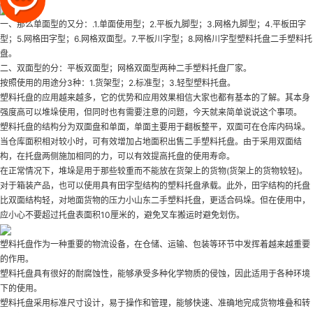
一、那么单面型的又分：.1.单面使用型；2.平板九脚型；3.网格九脚型；4.平板田字
型；5.网格田字型；6.网格双面型。7.平板川字型；8.网格川字型塑料托盘
二手塑料托
盘
。
二、双面型的分：平板双面型；网格双面型两种
二手塑料托盘厂家
。
按照使用的用途分3种：1.货架型；2.标准型；3.轻型塑料托盘。
塑料托盘的应用越来越多，它的优势和应用效果相信大家也都有基本的了解。其本身
强度高可以堆垛使用，但同时也有需要注意的问题，今天就来简单说说这个事项。
塑料托盘的结构分为双面盘和单面，单面主要用于翻板整平，双面可在仓库内码垛。
当仓库面积相对较小时，可有效增加占地面积
出售二手塑料托盘
。由于采用双面结
构，在托盘两侧施加相同的力，可以有效提高托盘的使用寿命。
在正常情况下，堆垛是用于那些较重而不能放在货架上的货物(货架上的货物较轻)。
对于箱装产品，也可以使用具有田字型结构的塑料托盘承载。此外，田字结构的托盘
比双面结构轻，对地面货物的压力小
山东二手塑料托盘
，更适合码垛。但在使用中，
应小心不要超过托盘表面积10厘米的，避免叉车搬运时避免划伤。
塑料托盘作为一种重要的物流设备，在仓储、运输、包装等环节中发挥着越来越重要
的作用。
塑料托盘具有很好的耐腐蚀性，能够承受多种化学物质的侵蚀，因此适用于各种环境
下的使用。
塑料托盘采用标准尺寸设计，易于操作和管理，能够快速、准确地完成货物堆叠和转