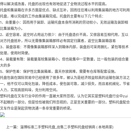
得以解决或改善，托盘的出现也有效地促进了全物流过程水平的提高。
托盘和集装箱在许多方面是优点、缺点互补，因而往往难以利用集装箱的地方可利用
托盘，难以完成的工作由集装箱完成。托盘的主要有以下几个特点：
1、自重量小：因而用于装卸、运输托盘本身所消耗的劳动较小，无效运输及装卸相
比集装箱为小。
2、返空容易，返空时占用运力很少：由于托盘造价不高，又很容易互相代用，互以
对方托盘抵补，所以无需像集装箱那样必有固定归属者，返空比集装箱容易
3、装盘容易：不需像集装箱那样深入到箱体内部，装盘后可采用捆扎、紧包等技术
处理，使用时简便。
4、装载量有限：装载量虽较集装箱小，但也能集中一定数量，比一般包装的组合量
大的多
5、保护性差：保护性比集装箱差，露天存放困难，需要有仓库等配套设施。
托盘包装在国际贸易中已经使用了很多年，被认为是经济效益较高的运输包装方法之
一，他不仅可以简化包装，降低成本，使包装可靠，减少损失，而且易机械化，节省
人力，实现高层码垛，充分利用空间。
塑料托盘在叉车行业中的作用一直被大家所忽视，认为它其实是塑料托盘行业中zui
不起眼的一部分。但是恰恰被我们所忽视的，正是至关重要的一部分。塑料托盘配合
叉车作业是架起货物流通一条非常重要的桥梁。
上一篇：
淄博标准二手塑料托盘_出售二手塑料托盘经销商 ( 本地商家)