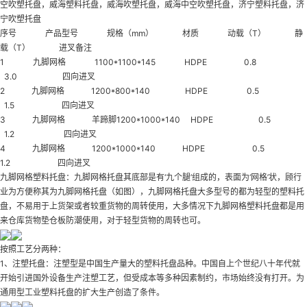
空吹塑托盘，威海塑料托盘，威海吹塑托盘，威海中空吹塑托盘，济宁塑料托盘，济
宁吹塑托盘
序号 产品型号 规格（mm） 材质 动载（T） 静
载（T） 进叉备注
1 九脚网格 1100*1100*145 HDPE 0.8
3.0 四向进叉
2 九脚网格 1200*800*140 HDPE 0.5
1.5 四向进叉
3 九脚网格 羊蹄脚1200*1000*140 HDPE 0.5
1.2 四向进叉
4 九脚网格 1200*1000*140 HDPE 0.5
1.2 四向进叉
九脚网格塑料托盘：九脚网格托盘其底部是有‘九个腿’组成的，表面为‘网格’状，顾行
业为方便称其为九脚网格托盘（如图），九脚网格托盘大多型号的都为轻型的塑料托
盘，不易用于上货架或者较重货物的周转使用，大多情况下九脚网格塑料托盘都是用
来仓库货物垫仓板防潮使用，对于轻型货物的周转也可。
按照工艺分两种：
1、注塑托盘：注塑型是中国生产量大的塑料托盘品种。中国自上个世纪八十年代就
开始引进国外设备生产注塑工艺，但受成本等多种因素制约，市场始终没有打开。为
通用型工业塑料托盘的扩大生产创造了条件。