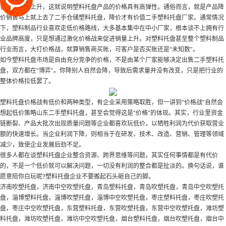
会带来需求上升，这就说明塑料托盘产品的价格具有高弹性。通俗而言，就是产品降
价销售马上就上去了
二手仓储塑料托盘
，降价才有价值
二手塑料托盘厂家
。通常情况
下，塑料制品行业喜欢走低价格路线，大多基本集中在中小厂家，根本谈不上拥有行
业品牌高度，只是想通过激化价格战来促进销量上升。对塑料托盘甚至整个塑料制品
行业而言，大打价格战，就算销售商买账，可客户是否买账还是“未知数”。
如今塑料托盘市场是自由充分竞争的价格，不是由某个厂家能够决定
出售二手塑料托
盘
，双方都在“博弈”。你降别人自然会降，导致后需求量并没有改变，只是把行业的
整体价格拉低罢了。
塑料托盘价格战有低价和两种类型，有企业采用策略取胜，但一讲到“价格战”自然会
想起低价策略
山东二手塑料托盘
，甚至会觉得这是“价格”的体现。其实，行业里资金
链断裂、产品大批次出现质量问题等企业都喜欢玩低价，以牺牲利润为代价获取营业
额的快速增长。当企业利润下降，则相当于在研发、技术、改造、营销、管理等领域
减少，致使企业发展后劲不足。
很多人都在谈塑料托盘企业整合资源、跨界思维等问题，其实任何事情都是有代价
的，不是一个低价就可以解决问题，一切没有利润的整合都是扯淡的。换句话说，谁
愿意陪你白玩呢?塑料托盘企业不要搬起石头砸自己的脚。
济南吹塑托盘，济南中空吹塑托盘，青岛塑料托盘，青岛吹塑托盘，青岛中空吹塑托
盘，淄博塑料托盘，淄博吹塑托盘，淄博中空吹塑托盘，枣庄塑料托盘，枣庄吹塑托
盘，枣庄中空吹塑托盘，东营塑料托盘，东营吹塑托盘，东营中空吹塑托盘，潍坊塑
料托盘，潍坊吹塑托盘，潍坊中空吹塑托盘，烟台塑料托盘，烟台吹塑托盘，烟台中