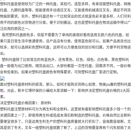
塑料托盘是使用较为广泛的一种托盘，其轻巧，造型多样，有单双面塑料托盘、网格
托盘、九脚托盘等等，既能使用手动液压叉车，又能使用机械液压叉车，满足不同货
物装卸要求。另外，塑料托盘还有一个比较突出的优点就是色彩丰富多样，人们可利
用不同的颜色对货物进行分类，便于识别搬运，这也是塑料托盘在物流运输中得以广
泛应用的原因之一。
虽然塑料托盘颜色多，但是不需要为了单纯的美观好看而选用五颜六色的托盘，如
果只是日常生活中普通使用，且产品没有分类，使用蓝色就可以。如果产品类目也比
较多，就可以选择彩色塑料托盘，这样可以方便类目的划分和归属，方便平时货物进
出。
塑料托盘除了比较常见的有蓝色外，还有黑色、红色、绿色、白色等，黑色塑料托
盘一般做为出口使用，随货品出口，大部份都是一次性托盘，因需求不同，一般价格
会有些差别。如果对塑料托盘颜色有特殊要求，可到塑料托盘厂家进行定制。
面对塑料托盘原材料的疯涨，那么，如何才能购买到称心如意、物美jia廉的塑料托盘
呢。对此，新乡亿博环保的小编给大家讲解一下：影响并决定塑料托盘价格的3大因
素。
决定塑料托盘价格因素1：原材料
塑料托盘注塑原材料可分为再生料和全新料，这里就有着影响塑料托盘多少钱一个的
关键因素之一了，即使用再生料或低成本滑石粉制造的塑料托盘，价格自然比全新料
要便宜很多了。只是这再生料生产的塑料托盘质量就大打折扣了，容易脆容易断，尤
其是到了冬天，叉车一碰塑料托盘就脆了断了，上边的货物要是再有个闪失就赔了夫