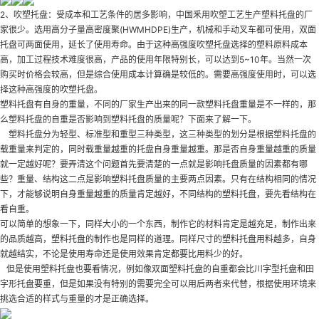
2、吹塑托盘：受成本和工艺条件的居多影响，中国釆用吹塑工艺生产塑料托盘的厂
家很少。选用高分子量高密度聚(HWMHDPE)生产，机械和手动叉车都可使用，双面
托盘可两面使用，延长了使用寿命。由于这种高强度吹塑托盘选择的塑料原料成本
高，加工过程技术难度很高，产品的使用年限特别长，可以达到5~10年。当然一次
购买时价格会较高，但是综合使用成本计算确是较低的。需要高强度使用时，可以选
择这种高强度的吹塑托盘。
塑料托盘有自身的重量，不同的厂家生产出来的同一款塑料托盘重量是不一样的，那
么塑料托盘的自重是否影响到塑料托盘的质量呢？下面来了解一下。
塑料托盘分为轻型、标准型和重型三种类型，这三种类型的划分是根据塑料托盘的
载重量来判定的，同时载重量越重的托盘自身重量越重。那是否自身重量越重的质量
就一定越好呢？要弄清这个问题首先要清楚的一点就是影响托盘质量的因素都有哪
些？重量、结构这二点是影响塑料托盘质量的主要两点因素。只有在结构相同的情况
下，才能够说明自身重量越重的质量肯定越好，不同结构的塑料托盘，要先看结构在
看自重。
可以简单的想象一下，同样大小的一个东西，制作它的材料肯定是越充足，制作出来
的品质越高，塑料托盘的制作也是同样的道理。同样尺寸的塑料托盘用料越多，自身
就越结实，不论是使用寿命还是使用效果肯定都要比用料少的好。
但是使用塑料托盘也要看情况，例如像双面塑料托盘的自重都会比川字型托盘和田
字形托盘要重，但是如果没有特别的需要完全可以用后两者来代替，根据使用环境来
挑选合适的样式与重量的才是正确选择。