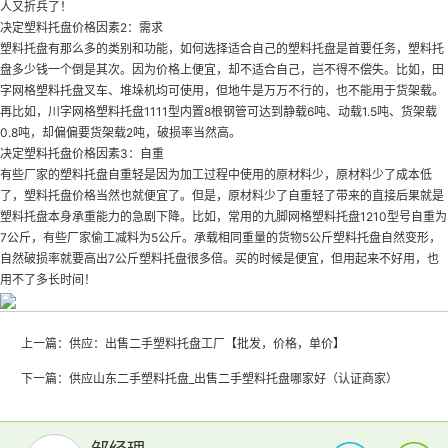
人又折兵了！
决定塑料托盘价格因素2：需求
塑料托盘有那么多的类别和功能，如何选择适合自己的塑料托盘是首要任务，塑料托
盘多少钱一个倒是其次。因为价格上便宜，却不适合自己，岂不得不偿失。比如，田
字网格塑料托盘叉车、堆垛机均可使用，但地牛是万万不行的，也不能用于货架载。
再比如，川字网格塑料托盘1111型内置8根钢管可达到静载6吨、动载1.5吨、货架载
0.8吨，却偏偏要货架载2吨，破损率当然高。
决定塑料托盘价格因素3：自重
有些厂家的塑料托盘自重轻是因为加工过程中使用的原材料少，原材料少了成本低
了，塑料托盘价格当然也就便宜了。但是，原材料少了自重轻了带来的直接后果就是
塑料托盘本身承重能力的急剧下降。比如，常用的九脚网格塑料托盘1210型号自重为
7公斤，有些厂家偷工减料为5公斤。承载相同重量的货物5公斤塑料托盘自然变形，
自然破损率就要高出7公斤塑料托盘很多倍。买的时候是便宜，但用起来不好用，也
用不了多长时间！
上一篇：
供应：出售二手塑料托盘工厂【批发，价格，单价】
下一篇：
供应山东二手塑料托盘_出售二手塑料托盘哪家好（认证商家）