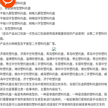
网格双面型塑料托盘
2、单面使用型塑料托盘
平板九脚型塑料托盘；网格九脚型塑料托盘
平板田字型塑料托盘；网格田字型塑料托盘
平板川字型塑料托盘；网格川字型塑料托盘
3、轻型塑料托盘
（适合产品出口包装一次性出口包装使用或承载量较轻的产品使用）
出售二手塑料托
盘
。
产品也分网格型及平板型
二手塑料托盘厂家
。
济南吹塑托盘，济南中空吹塑托盘，青岛塑料托盘，青岛吹塑托盘，青岛中空吹塑托
盘，淄博塑料托盘，淄博吹塑托盘，淄博中空吹塑托盘，枣庄塑料托盘，枣庄吹塑托
盘，枣庄中空吹塑托盘
出售二手塑料托盘
，东营塑料托盘，东营吹塑托盘，东营中空
吹塑托盘，潍坊塑料托盘，潍坊吹塑托盘，潍坊中空吹塑托盘，烟台塑料托盘，烟台
吹塑托盘，烟台中空吹塑托盘，威海塑料托盘，威海吹塑托盘
山东二手塑料托盘
，威
海中空吹塑托盘，济宁塑料托盘，济宁吹塑托盘
塑料托盘在我们的日常生活当中使用的还是比较多的，当我们在选购塑料托盘的时候
其实也是需要注意一些事项的，主要的内容如下。
塑料托盘一般是有两种类型的，一种是单面的塑料托盘，一种是双面的塑料托盘，我
们需要根据平常所使用的叉车类型来进行选择的，一般如果我们使用的是手动液压叉
车的话是可以选择单面的塑料托盘的;但是我们平常使用的是机械或者电动的叉车的