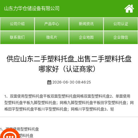
山东力华仓储设备有限公司
公司介绍
产品中心
新闻资讯
公司认证
联系我们
微名片
企业地图
企业微信
供应山东二手塑料托盘_出售二手塑料托盘
哪家好（认证商家）
2026-06-30 08:46:25
1、双面使用型塑料托盘平板双面型塑料托盘网格双面型塑料托盘2、单面使用
型塑料托盘平板九脚型塑料托盘；网格九脚型塑料托盘平板田字型塑料托盘；网
格田字型塑料托盘平板川字型塑料托盘；网格川字型塑料托盘3、轻
1、双面使用型塑料托盘
平板双面型塑料托盘