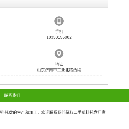
手机
18353155882
地址
山东济南市工业北路西段
联系我们
塑料托盘
的生产和加工，欢迎联系我们获取
二手塑料托盘厂家