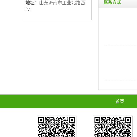
联系方式
地址：
山东济南市工业北路西
段
首页