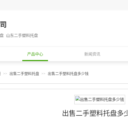
司
托盘 山东二手塑料托盘
产品中心
新闻资讯
页
出售二手塑料托盘
出售二手塑料托盘多少钱
>>
>>
出售二手塑料托盘多