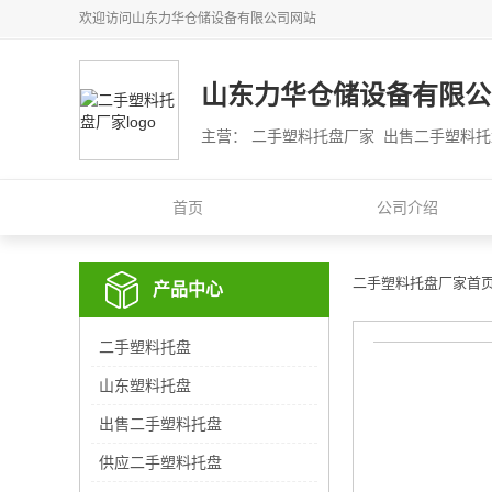
欢迎访问
山东力华仓储设备有限公司
网站
山东力华仓储设备有限公
主营： 二手塑料托盘厂家 出售二手塑料
首页
公司介绍
二手塑料托盘厂家首
产品中心
二手塑料托盘
山东塑料托盘
出售二手塑料托盘
供应二手塑料托盘